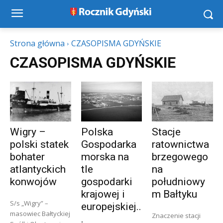
Strona główna
CZASOPISMA GDYŃSKIE
CZASOPISMA GDYŃSKIE
Wigry –
Polska
Stacje
polski statek
Gospodarka
ratownictwa
bohater
morska na
brzegowego
atlantyckich
tle
na
konwojów
gospodarki
południowy
krajowej i
m Bałtyku
S/s „Wigry” –
europejskiej..
masowiec Bałtyckiej
Znaczenie stacji
.