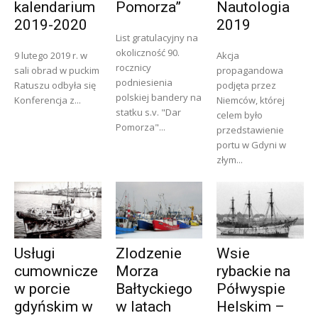
kalendarium
Pomorza”
Nautologia
2019-2020
2019
List gratulacyjny na
okoliczność 90.
9 lutego 2019 r. w
Akcja
rocznicy
sali obrad w puckim
propagandowa
podniesienia
Ratuszu odbyła się
podjęta przez
polskiej bandery na
Konferencja z...
Niemców, której
statku s.v. "Dar
celem było
Pomorza"...
przedstawienie
portu w Gdyni w
złym...
Usługi
Zlodzenie
Wsie
cumownicze
Morza
rybackie na
w porcie
Bałtyckiego
Półwyspie
gdyńskim w
w latach
Helskim –