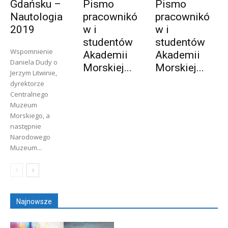
Gdańsku –
Pismo
Pismo
Nautologia
pracownikó
pracownikó
2019
w i
w i
studentów
studentów
Wspomnienie
Akademii
Akademii
Daniela Dudy o
Morskiej...
Morskiej...
Jerzym Litwinie,
dyrektorze
Centralnego
Muzeum
Morskiego, a
następnie
Narodowego
Muzeum...
Najnowsze