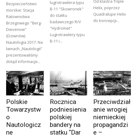
Od klastra Triple
lugrotrawlera typu
Bezpieczeństwo
Helix, poprzez
B-11 "Skowronek"
morskie: Stacja
Quadralupe Helix
do statku
Ratownictwa
do koncepcji...
badawczego R/V
Brzegowego "Berg-
"Hydromet"
Dievenow"
Lugrotrawlery typu
(Dziwnów).
B-11 i...
Nautologia 2017. Na
łamach „Nautologii”
prezentowaliśmy
dotąd informacje...
Polskie
Rocznica
Przeciwdział
Towarzystw
podniesienia
anie wrogiej
o
polskiej
niemieckiej
Nautologicz
bandery na
propagandzi
ne
statku “Dar
e –