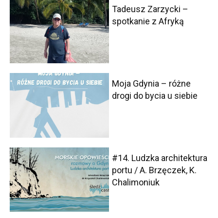
Tadeusz Zarzycki –
spotkanie z Afryką
Moja Gdynia – różne
drogi do bycia u siebie
#14. Ludzka architektura
portu / A. Brzęczek, K.
Chalimoniuk