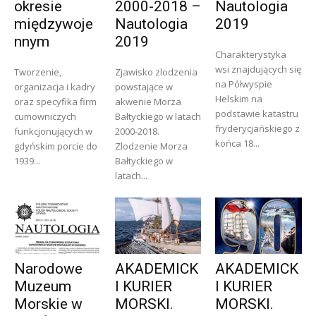
okresie
2000-2018 –
Nautologia
międzywoje
Nautologia
2019
nnym
2019
Charakterystyka
wsi znajdujących się
Tworzenie,
Zjawisko zlodzenia
na Półwyspie
organizacja i kadry
powstające w
Helskim na
oraz specyfika firm
akwenie Morza
podstawie katastru
cumowniczych
Bałtyckiego w latach
fryderycjańskiego z
funkcjonujących w
2000-2018.
końca 18...
gdyńskim porcie do
Zlodzenie Morza
1939...
Bałtyckiego w
latach...
Narodowe
AKADEMICK
AKADEMICK
Muzeum
I KURIER
I KURIER
Morskie w
MORSKI.
MORSKI.