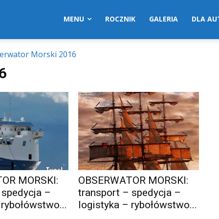
MENU
ROCZNIK
GALERIA
DLA A
erwator Morski 2016
6
OR MORSKI:
OBSERWATOR MORSKI:
 spedycja –
transport – spedycja –
 rybołówstwo...
logistyka – rybołówstwo...