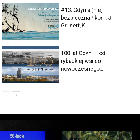
#13. Gdynia (nie)
bezpieczna / kom. J.
Grunert, K....
100 lat Gdyni – od
rybackiej wsi do
nowoczesnego...