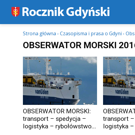
Strona główna
Czasopisma i prasa o Gdyni
Obs
OBSERWATOR MORSKI 201
OBSERWATOR MORSKI:
OBSERWAT
transport – spedycja –
transport –
logistyka – rybołówstwo...
logistyka –