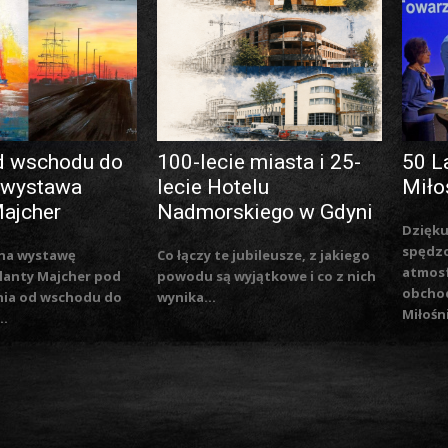
d wschodu do
100-lecie miasta i 25-
50 L
 wystawa
lecie Hotelu
Miło
Majcher
Nadmorskiego w Gdyni
Dzięku
spędzo
na wystawę
Co łączy te jubileusze, z jakiego
atmosf
lanty Majcher pod
powodu są wyjątkowe i co z nich
obchod
nia od wschodu do
wynika...
Miłośn
..