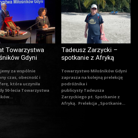
at Towarzystwa
Tadeusz Zarzycki –
śników Gdyni
spotkanie z Afryką
jemy za wspólnie
Towarzystwo Miłośników Gdyni
ny czas, obecność i
zaprasza na kolejną prelekcję
erę, która uczyniła
podróżnika i
y 50-lecia Towarzystwa
publicysty Tadeusza
ików...
Zarzyckiego pt. Spotkanie z
Afryką. Prelekcja „Spotkanie...