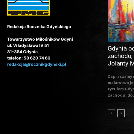
Redakcja Rocznika Gdyńskiego
Towarzystwo Miłośników Gdyni
ul. Władysława IV 51
Gdynia o
81-384 Gdynia
zachodu,
telefon: 58 620 74 66
Jolanty 
redakcja@rocznikgdynski.pl
Zapraszamy 
malarstwa Jo
tytułem Gdy
zachodu, do.