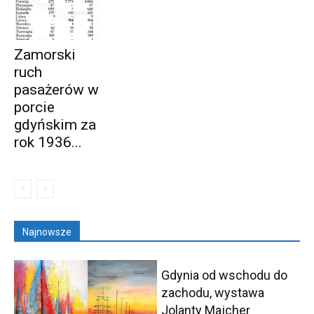
Zamorski
ruch
pasażerów w
porcie
gdyńskim za
rok 1936...
Najnowsze
Gdynia od wschodu do
zachodu, wystawa
Jolanty Majcher