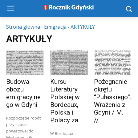
Strona główna
Emigracja
ARTYKUŁY
ARTYKUŁY
Budowa
Kursu
Pożegnanie
obozu
Literatury
okrętu
emigracyjne
Polskiej w
“Pułaskiego”.
go w Gdyni
Bordeaux,
Wrażenia z
Polska i
Gdyni / M.
Rozpoczęcie robót
Polacy za...
//...
przy szosie
powiatowej do
W Bordeaux
Wejherowa Po