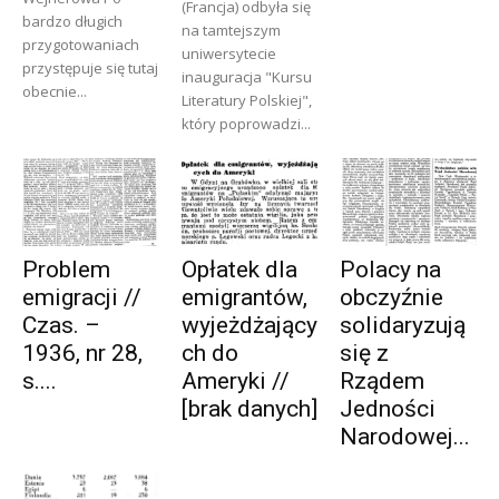
(Francja) odbyła się
bardzo długich
na tamtejszym
przygotowaniach
uniwersytecie
przystępuje się tutaj
inauguracja "Kursu
obecnie...
Literatury Polskiej",
który poprowadzi...
Problem
Opłatek dla
Polacy na
emigracji //
emigrantów,
obczyźnie
Czas. –
wyjeżdżający
solidaryzują
1936, nr 28,
ch do
się z
s....
Ameryki //
Rządem
[brak danych]
Jedności
Narodowej...