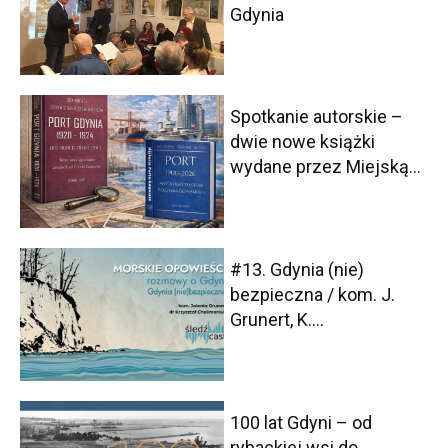
Gdynia
Spotkanie autorskie –
dwie nowe książki
wydane przez Miejską...
#13. Gdynia (nie)
bezpieczna / kom. J.
Grunert, K....
100 lat Gdyni – od
rybackiej wsi do