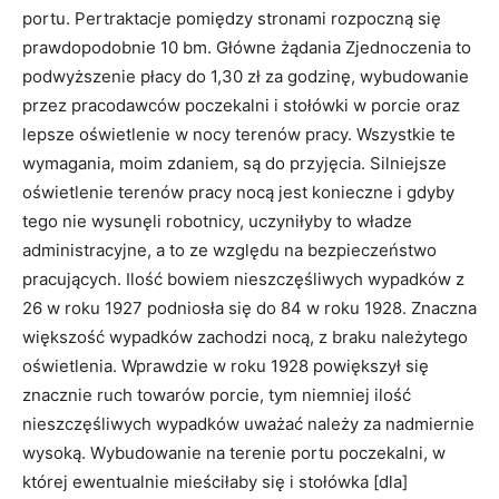
portu. Pertraktacje pomiędzy stronami rozpoczną się
praw­dopodobnie 10 bm. Główne żądania Zjednoczenia to
podwyższenie płacy do 1,30 zł za godzinę, wybudowanie
przez pracodawców poczekalni i stołówki w porcie oraz
lepsze oświetlenie w nocy terenów pracy. Wszystkie te
wymagania, moim zdaniem, są do przyjęcia. Silniejsze
oświetlenie terenów pracy nocą jest konieczne i gdyby
tego nie wysunęli robotnicy, uczyniłyby to władze
administracyjne, a to ze względu na bezpieczeństwo
pracują­cych. Ilość bowiem nieszczęśliwych wypadków z
26 w roku 1927 podniosła się do 84 w roku 1928. Znaczna
więk­szość wypadków zachodzi nocą, z braku należytego
oświetlenia. Wprawdzie w roku 1928 powiększył się
znacznie ruch towarów porcie, tym niemniej ilość
nieszczęśliwych wypadków uważać należy za nadmiernie
wysoką. Wybu­dowanie na terenie portu poczekalni, w
której ewentualnie mieściłaby się i stołówka [dla]