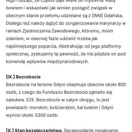
tego rodzaju, że często daje wiele do myślenia. Rady
bowiem i wskazówki jak winien postąpić związek w
obecnym stanie przełomu udzielane są z [WM] Gdańska.
Dlatego też należy dążyć do zorganizowania marynarzy w
ramach Zjednoczenia Zawodowego, któremu, moim
zdaniem, w obecnej fazie udzielić trzeba jak
najsilniejszego poparcia. Abstrahując od jego platformy
społecznej, zyskujemy tę pewność, że nie pójdzie on pod
komendę wpływów międzynarodowych.
[IX.] Bezrobocie
Bezrobocie na terenie Gdyni obejmuje obecnie około 800
osób, z czego do Funduszu Bezrobocia zgłosiło się
zaledwie 325. Bezrobocie w całym okręgu, to jest
powiatach: morskim, kościerskim, kartuskim i Gdyni
wynosi około 3300 osób.
[X.] Stan bezpieczeństwa.
Sprawozdanie negatywne.