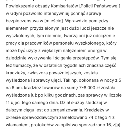
Powiększenie obsady Komisariatów [Policji Państwowej]
w Gdyni pozwoliło intensywniej pchnąć sprawę
bezpieczeństwa w [mieście]. Wprawdzie pomiędzy
elementem przydzielonym jest dużo ludzi jeszcze nie
wyszko­lonych, tym niemniej tworzą oni już odciążenie
pracy dla pracowników personelu wyszkolonego, który
może być użyty z większym natężeniem energii w
dziedzinie wykrywania i ścigania przestępców. Tym się
też tłumaczy, że w ostatnich tygodniach znaczna część
kradzieży, zwłaszcza poważniejszych, została
wyśledzona i sprawcy ujęci. Tak np. dokonana w nocy z 5
na 6 bm. kradzież towarów na sumę 7-8 000 zł została
wyśledzona już po kilku godzinach, zaś sprawcy w liczbie
11 ujęci tego samego dnia. Dział służby śledczej w
dalszym ciągu jest do zorganizowania. Kradzieży w
okresie sprawozdawczym zameldowano 74 z tego 4 z
włamaniem, protokołów za opilstwo sporządzono 16, z[a]