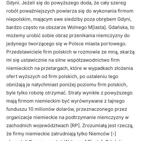
Gdyni. Jeżeli się do powyższego doda, że cały szereg
robót poważ­niejszych powierza się do wykonania firmom
niepolskim, mającym swe siedziby poza obrębem Gdyni,
bardzo często na obszarze Wolnego M[iasta]. Gdańska, to
możemy urobić sobie obraz przenikania niemczyzny do
jedynego tworzącego się w Polsce miasta portowego.
Przedstawiciele firm polskich w rozmowie ze mną, skarżą
mi się usta­wicznie na silne współzawodnictwo firm
niemieckich na przetargach, które w wypadkach złożenia
ofert wyższych od firm polskich, po ustaleniu tego
obniżają je natychmiast poniżej poziomu firm polskich,
byle tylko robotę otrzymać. Straty wynikłe z powyższego
mają firmom niemieckim być wyrównywane z tajnego
funduszu 10 milio­nów dolarów, przeznaczonego przez
organizacje niemieckie na podtrzymanie niemczyzny w
zachodnich województwach [RP]. Zrozumiałą jest rzeczą,
że firmy niemieckie zatrudniają tylko Niemców [-]