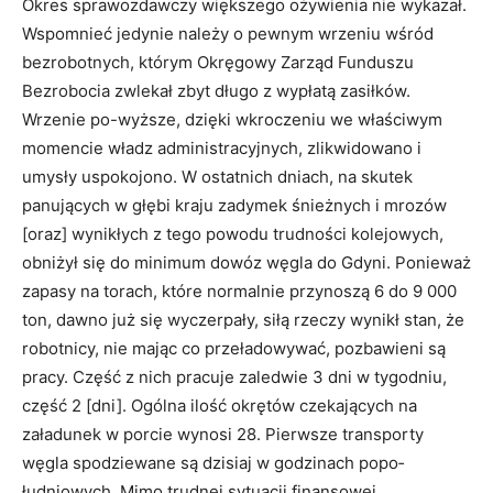
Okres sprawozdawczy większego ożywienia nie wykazał.
Wspomnieć jedynie należy o pewnym wrzeniu wśród
bezrobotnych, którym Okręgowy Zarząd Funduszu
Bezrobocia zwlekał zbyt długo z wypłatą zasiłków.
Wrzenie po-wyższe, dzięki wkroczeniu we właściwym
momencie władz administracyjnych, zlikwidowano i
umysły uspokojono. W ostatnich dniach, na skutek
panujących w głębi kraju zadymek śnieżnych i mrozów
[oraz] wynikłych z tego powodu trudności kolejowych,
obniżył się do minimum dowóz węgla do Gdyni. Ponieważ
zapasy na torach, które normalnie przynoszą 6 do 9 000
ton, dawno już się wyczerpały, siłą rzeczy wynikł stan, że
robotnicy, nie mając co przeładowy­wać, pozbawieni są
pracy. Część z nich pracuje zaledwie 3 dni w tygodniu,
część 2 [dni]. Ogólna ilość okrętów czekających na
załadunek w porcie wynosi 28. Pierwsze transporty
węgla spodziewane są dzisiaj w godzinach popo­
łudniowych. Mimo trudnej sytuacji finansowej,