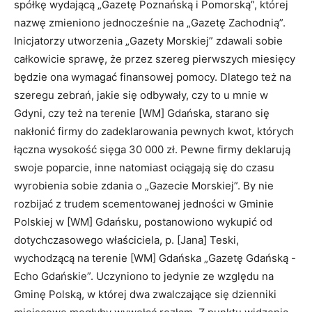
spółkę wydającą „Gazetę Poznańską i Pomorską”, której
nazwę zmieniono jednocześnie na „Gazetę Zachodnią”.
Inicjatorzy utworzenia „Gazety Morskiej” zdawali sobie
całkowicie sprawę, że przez szereg pierw­szych miesięcy
będzie ona wymagać finansowej pomocy. Dlatego też na
szeregu zebrań, jakie się odbywały, czy to u mnie w
Gdyni, czy też na terenie [WM] Gdańska, starano się
nakłonić firmy do zadeklarowania pewnych kwot, których
łączna wysokość sięga 30 000 zł. Pewne firmy deklarują
swoje poparcie, inne natomiast ociągają się do czasu
wyrobienia sobie zdania o „Gazecie Morskiej”. By nie
rozbijać z trudem scementowanej jedności w Gminie
Polskiej w [WM] Gdańsku, postanowiono wykupić od
dotychczasowego właściciela, p. [Jana] Teski,
wychodzącą na terenie [WM] Gdańska „Gazetę Gdańską -
Echo Gdańskie”. Uczyniono to jedynie ze względu na
Gminę Polską, w której dwa zwalczające się dzienniki