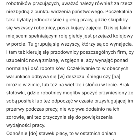
robotników pracują­cych, uważać należy również za rzecz
niezbędną z punktu widzenia państwowego. Poczekalnia
taka byłaby jed­nocześnie i giełdą pracy, gdzie skupiliby
się wszyscy robotnicy, poszukujący zajęcia. Dzisiaj takim
miejscem spełniającym rolę giełdy jest przejazd kolejowy
w porcie. Tu grupują się wszyscy, którzy są do wynajęcia.
I tam też kierują się przodownicy poszczególnych firm, by
uzupełnić nową zmianę, względnie, aby wynająć ponad
nor­malną ilość robotników. Oczekiwanie to w obecnych
warunkach odbywa się [w] deszczu, śniegu czy [na]
mrozie w zimie, lub też na wietrze i słońcu w lecie. Brak
stołówki, gdzie robotnicy mogliby spożyć przyniesiony ze
sobą posiłek lub też odpocząć w czasie przysługującej im
przerwy podczas pracy, nie wpływa dodatnio na ich
zdrowie, ani też przyczynia się do powiększenia
wydajności pracy.
Odnośnie [do] stawek płacy, to w ostatnich dniach