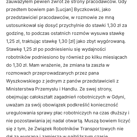
zauważyłem pewien zwrot ze strony pracodawców. Gdy
przedtem bowiem pan [Lucjan] Byczkowski, jako
przedstawiciel pracodawców, w rozmowie ze mną
ustosun­kował się dosyć przychylnie do stawki 1,30 zł za
godzinę, to podczas ostatnich rozmów wysuwa stawkę
1,25 zł, traktując stawkę 1,30 [zł] jako zbyt wygórowaną.
Stawkę 1,25 zł po podniesieniu się wydajności
robotników podniesiono by również po kilku miesiącach
do 1,30 zł. Mam wrażenie, że zmiana ta zaszła w
rozmowach prze­prowadzanych przez pana
Wyszkowskiego z jednym z panów przedstawicieli z
Ministerstwa Przemysłu i Handlu. Ze swej strony,
obejmując całokształt zagadnień robotniczych w Gdyni,
uważam za swój obowiązek podkreślić konieczność
uregulowania sprawy płac robotniczych na czas dłuższy i
nie pozostawiania jej nadal otwartą. Muszą bowiem liczyć
się z tym, że Związek Robotników Transportowych nie
dał za wygraną i zamierza w najbliższym czasie