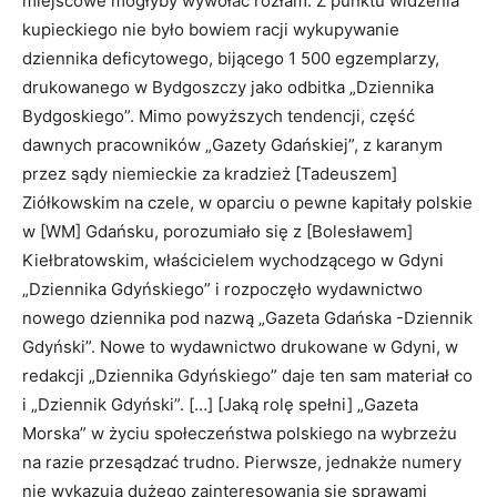
miejscowe mogłyby wywołać rozłam. Z punktu widzenia
kupieckiego nie było bowiem racji wykupywanie
dziennika deficytowego, bijącego 1 500 egzemplarzy,
drukowanego w Bydgoszczy jako odbitka „Dziennika
Bydgoskiego”. Mimo powyższych tendencji, część
dawnych pracowników „Gazety Gdań­skiej”, z karanym
przez sądy niemieckie za kradzież [Tadeuszem]
Ziółkowskim na czele, w oparciu o pewne kapita­ły polskie
w [WM] Gdańsku, porozumiało się z [Bolesławem]
Kiełbratowskim, właścicielem wychodzącego w Gdyni
„Dziennika Gdyńskiego” i rozpoczęło wydawnictwo
nowego dziennika pod nazwą „Gazeta Gdańska -Dzien­nik
Gdyński”. Nowe to wydawnictwo drukowane w Gdyni, w
redakcji „Dziennika Gdyńskiego” daje ten sam materiał co
i „Dziennik Gdyński”. […] [Jaką rolę spełni] „Gazeta
Morska” w życiu społeczeństwa polskiego na wybrzeżu
na razie przesądzać trudno. Pierwsze, jednakże numery
nie wykazują dużego zainteresowania się sprawami