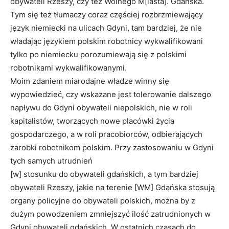
obywateli Rzeszy, czy też Wolnego M[iasta]. Gdańska.
Tym się też tłumaczy coraz częściej rozbrzmiewający
język niemiecki na ulicach Gdyni, tam bardziej, że nie
władając językiem polskim robotnicy wykwalifikowani
tylko po niemiecku porozumiewają się z polskimi
robotnikami wykwalifikowanymi.
Moim zdaniem miarodajne władze winny się
wypowiedzieć, czy wskazane jest tolerowanie dalszego
napływu do Gdyni obywateli niepolskich, nie w roli
kapitalistów, tworzących nowe placówki życia
gospodarczego, a w roli pracobiorców, odbierających
zarobki robotnikom polskim. Przy zastosowaniu w Gdyni
tych samych utrudnień
[w] stosunku do obywateli gdańskich, a tym bardziej
obywateli Rzeszy, jakie na terenie [WM] Gdańska stosują
organy policyjne do obywateli polskich, można by z
dużym powodzeniem zmniejszyć ilość zatrudnionych w
Gdyni obywateli gdańskich. W ostatnich czasach do