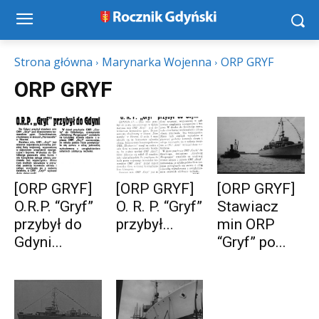
Strona główna
Marynarka Wojenna
ORP GRYF
ORP GRYF
[ORP GRYF]
[ORP GRYF]
[ORP GRYF]
O.R.P. “Gryf”
O. R. P. “Gryf”
Stawiacz
przybył do
przybył...
min ORP
Gdyni...
“Gryf” po...