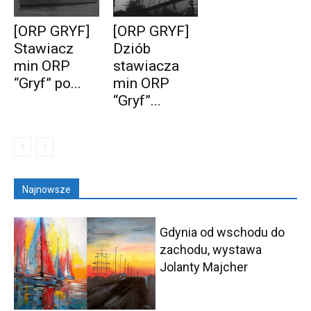
[ORP GRYF]
[ORP GRYF]
Stawiacz
Dziób
min ORP
stawiacza
“Gryf” po...
min ORP
“Gryf”...
Najnowsze
Gdynia od wschodu do
zachodu, wystawa
Jolanty Majcher