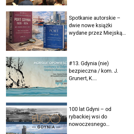
Spotkanie autorskie –
dwie nowe książki
wydane przez Miejską...
#13. Gdynia (nie)
bezpieczna / kom. J.
Grunert, K....
100 lat Gdyni – od
rybackiej wsi do
nowoczesnego...