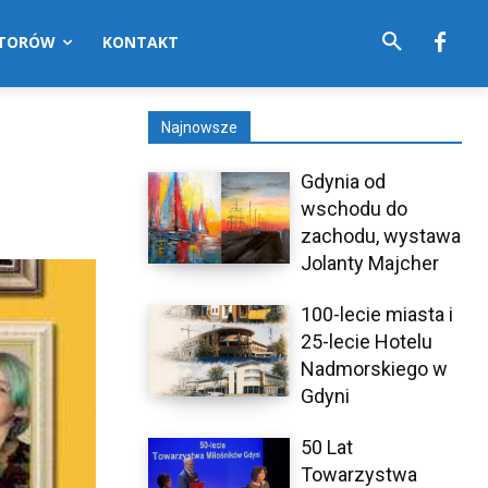
UTORÓW
KONTAKT
Najnowsze
Gdynia od
wschodu do
zachodu, wystawa
Jolanty Majcher
100-lecie miasta i
25-lecie Hotelu
Nadmorskiego w
Gdyni
50 Lat
Towarzystwa