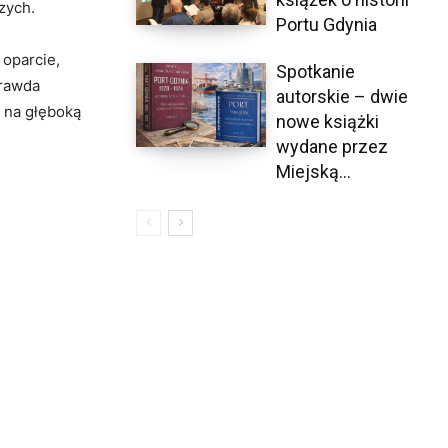
zych.
Portu Gdynia
 oparcie,
Spotkanie
prawda
autorskie – dwie
k na głęboką
nowe książki
wydane przez
Miejską...