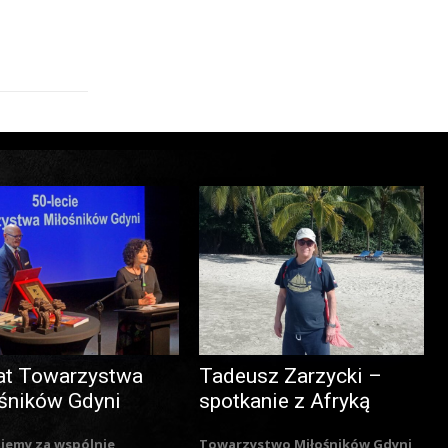
at Towarzystwa
Tadeusz Zarzycki –
śników Gdyni
spotkanie z Afryką
jemy za wspólnie
Towarzystwo Miłośników Gdyni