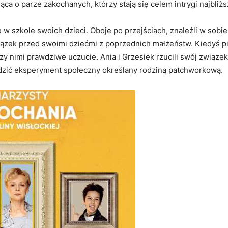
 o parze zakochanych, którzy stają się celem intrygi najbliżs
ę w szkole swoich dzieci. Oboje po przejściach, znaleźli w sobie
wiązek przed swoimi dziećmi z poprzednich małżeństw. Kiedyś 
zy nimi prawdziwe uczucie. Ania i Grzesiek rzucili swój związe
dzić eksperyment społeczny określany rodziną patchworkową.