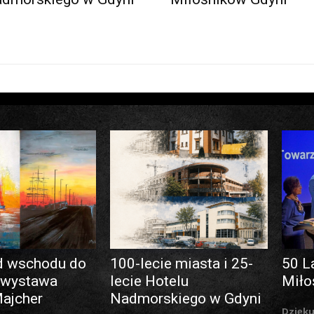
d wschodu do
100-lecie miasta i 25-
50 L
 wystawa
lecie Hotelu
Miło
Majcher
Nadmorskiego w Gdyni
Dzięku