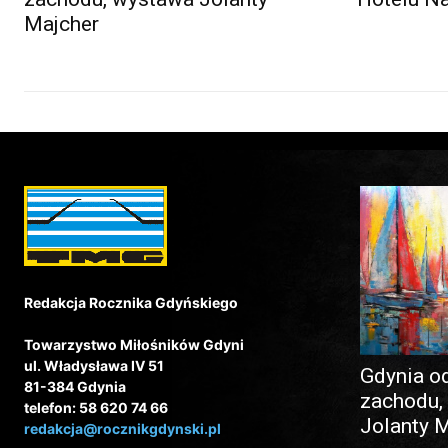
Majcher
Redakcja Rocznika Gdyńskiego
Towarzystwo Miłośników Gdyni
ul. Władysława IV 51
Gdynia o
81-384 Gdynia
zachodu,
telefon: 58 620 74 66
Jolanty 
redakcja@rocznikgdynski.pl