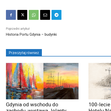
Poprzedni artykuł
Historia Portu Gdynia – budynki
Przeczytaj również
Gdynia od wschodu do
100-lecie
zachodu, wystawa Jolanty
Hotelu N