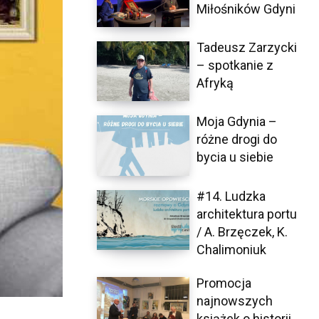
Miłośników Gdyni
Tadeusz Zarzycki
– spotkanie z
Afryką
Moja Gdynia –
różne drogi do
bycia u siebie
#14. Ludzka
architektura portu
/ A. Brzęczek, K.
Chalimoniuk
Promocja
najnowszych
książek o historii