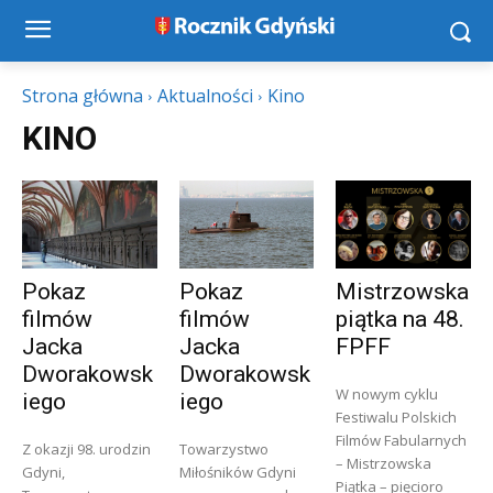
Strona główna
Aktualności
Kino
KINO
Pokaz
Pokaz
Mistrzowska
filmów
filmów
piątka na 48.
Jacka
Jacka
FPFF
Dworakowsk
Dworakowsk
W nowym cyklu
iego
iego
Festiwalu Polskich
Filmów Fabularnych
Z okazji 98. urodzin
Towarzystwo
– Mistrzowska
Gdyni,
Miłośników Gdyni
Piątka – pięcioro