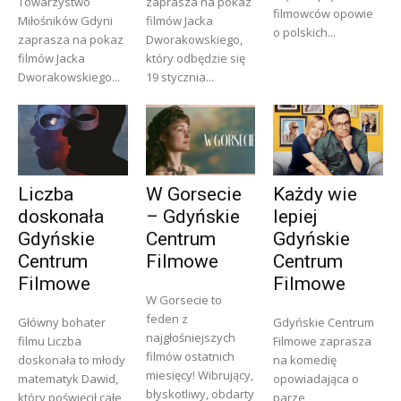
Towarzystwo
zaprasza na pokaz
filmowców opowie
Miłośników Gdyni
filmów Jacka
o polskich...
zaprasza na pokaz
Dworakowskiego,
filmów Jacka
który odbędzie się
Dworakowskiego...
19 stycznia...
Liczba
W Gorsecie
Każdy wie
doskonała
– Gdyńskie
lepiej
Gdyńskie
Centrum
Gdyńskie
Centrum
Filmowe
Centrum
Filmowe
Filmowe
W Gorsecie to
feden z
Główny bohater
Gdyńskie Centrum
najgłośniejszych
filmu Liczba
Filmowe zaprasza
filmów ostatnich
doskonała to młody
na komedię
miesięcy! Wibrujący,
matematyk Dawid,
opowiadająca o
błyskotliwy, obdarty
który poświęcił całe
parze