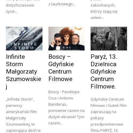
z laurkowego...
dotychczasowe
zakochanych,
życie...
którzy stają się
celem...
Infinite
Boscy –
Paryż, 13.
Storm
Gdyńskie
Dzielnica
Małgorzaty
Centrum
Gdyńskie
Szumowskie
Filmowe
Centrum
j
Filmowe.
Boscy - Penélope
Cruz i Antonio
„Infinite Storm”,
Gdyńskie Centrum
Banderas,
pierwszy
Filmowe i Gutek Film
ponownie razem na
amerykański film
zapraszają na
dużym ekranie! Tym
Małgorzaty
pokazy
razem...
Szumowskiej, to
przedpremierowe
zapierająca dech w
filmu PARYŻ, 13.