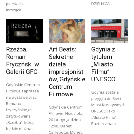
piersiach i
DZIELNICA...
mrożąca...
Rzeźba.
Art Beats:
Gdynia z
Roman
Sekretne
tytułem
Fryczński w
dzieła
„Miasto
Galerii GFC
impresjonist
Filmu”
ów, Gdyńskie
UNESCO
Gdyńskie Centrum
Centrum
Filmowe zaprasza
Gdynia została
Filmowe
na wystawę prac
przyjęta do Sieci
Romana
Miast Kreatywnych
Gdyńskie Centrum
Fryczyńskiego
UNESCO jako
Filmowe, Niedziela,
zatytułowaną
„Miasto Filmu”!
20 lutego godzina
„Rzeźba”, którą
Razem z nami...
12:00. Manet,
będzie można...
Caillebotte, Monet,