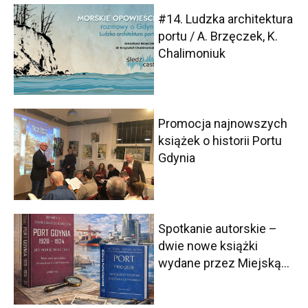
#14. Ludzka architektura
portu / A. Brzęczek, K.
Chalimoniuk
Promocja najnowszych
książek o historii Portu
Gdynia
Spotkanie autorskie –
dwie nowe książki
wydane przez Miejską...