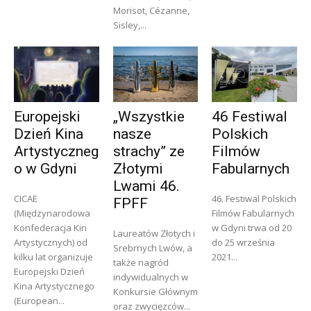
Morisot, Cézanne,
Sisley,...
Europejski
„Wszystkie
46 Festiwal
Dzień Kina
nasze
Polskich
Artystyczneg
strachy” ze
Filmów
o w Gdyni
Złotymi
Fabularnych
Lwami 46.
CICAE
46. Festiwal Polskich
FPFF
(Międzynarodowa
Filmów Fabularnych
Konfederacja Kin
w Gdyni trwa od 20
Laureatów Złotych i
Artystycznych) od
do 25 września
Srebrnych Lwów, a
kilku lat organizuje
2021...
także nagród
Europejski Dzień
indywidualnych w
Kina Artystycznego
Konkursie Głównym
(European...
oraz zwycięzców...