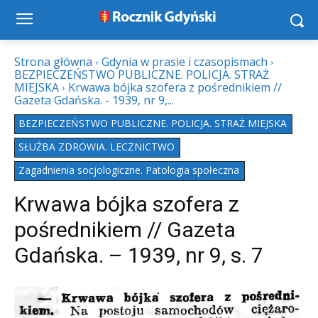
Strona główna
Gdynia w prasie i czasopismach
BEZPIECZEŃSTWO PUBLICZNE. POLICJA. STRAŻ
MIEJSKA
Krwawa bójka szofera z pośrednikiem //
Gazeta Gdańska. - 1939, nr 9,...
BEZPIECZEŃSTWO PUBLICZNE. POLICJA. STRAŻ MIEJSKA
SŁUŻBA ZDROWIA. LECZNICTWO
Zagadnienia socjologiczne. Patologia społeczna
Krwawa bójka szofera z
pośrednikiem // Gazeta
Gdańska. – 1939, nr 9, s. 7