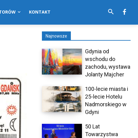
UTORÓW
KONTAKT
Najnowsze
Gdynia od
wschodu do
zachodu, wystawa
Jolanty Majcher
100-lecie miasta i
25-lecie Hotelu
Nadmorskiego w
Gdyni
50 Lat
Towarzystwa