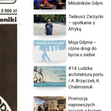
Miłośników Gdyni
Tadeusz Zarzycki
– spotkanie z
Afryką
Moja Gdynia –
różne drogi do
bycia u siebie
#14. Ludzka
architektura portu
/ A. Brzęczek, K.
Chalimoniuk
Promocja
najnowszych
książek o historii