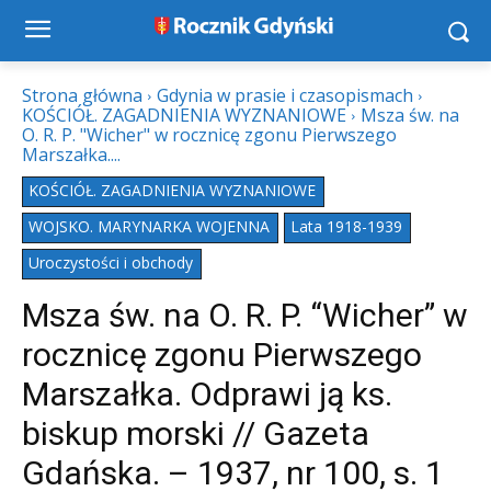
Strona główna
Gdynia w prasie i czasopismach
KOŚCIÓŁ. ZAGADNIENIA WYZNANIOWE
Msza św. na
O. R. P. "Wicher" w rocznicę zgonu Pierwszego
Marszałka....
KOŚCIÓŁ. ZAGADNIENIA WYZNANIOWE
WOJSKO. MARYNARKA WOJENNA
Lata 1918-1939
Uroczystości i obchody
Msza św. na O. R. P. “Wicher” w
rocznicę zgonu Pierwszego
Marszałka. Odprawi ją ks.
biskup morski // Gazeta
Gdańska. – 1937, nr 100, s. 1