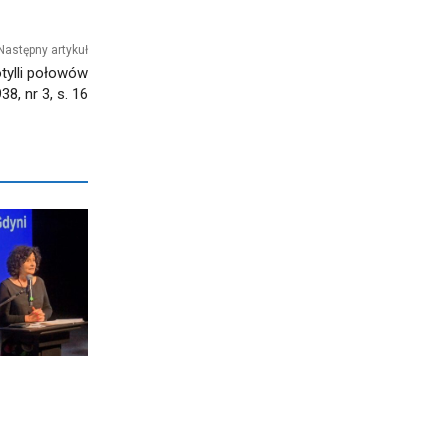
Następny artykuł
otylli połowów
8, nr 3, s. 16