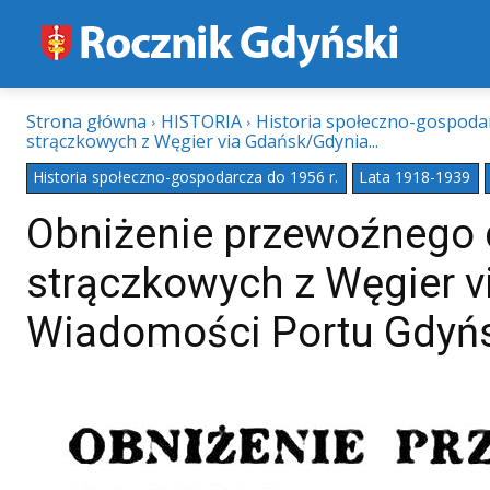
Strona główna
HISTORIA
Historia społeczno-gospodar
strączkowych z Węgier via Gdańsk/Gdynia...
Historia społeczno-gospodarcza do 1956 r.
Lata 1918-1939
Obniżenie przewoźnego dl
strączkowych z Węgier v
Wiadomości Portu Gdyńsk