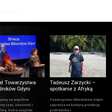
at Towarzystwa
Tadeusz Zarzycki –
śników Gdyni
spotkanie z Afryką
jemy za wspólnie
Towarzystwo Miłośników Gdyni
ny czas, obecność i
zaprasza na kolejną prelekcję
erę, która uczyniła
podróżnika i