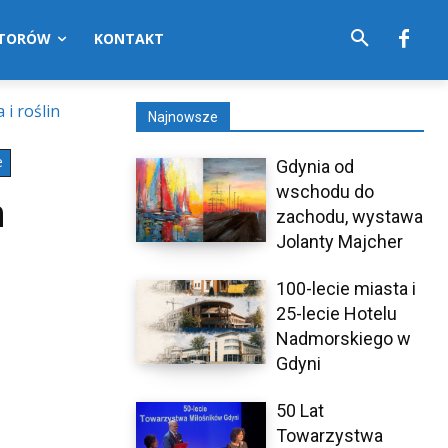
UTORÓW
KONTAKT
i roślin
Najnowsze
e
Gdynia od
wschodu do
n
zachodu, wystawa
Jolanty Majcher
100-lecie miasta i
25-lecie Hotelu
Nadmorskiego w
Gdyni
50 Lat
Towarzystwa