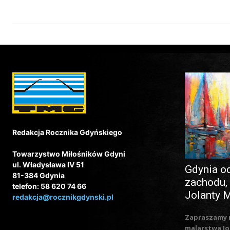
Redakcja Rocznika Gdyńskiego
Towarzystwo Miłośników Gdyni
ul. Władysława IV 51
Gdynia o
81-384 Gdynia
zachodu,
telefon: 58 620 74 66
Jolanty 
redakcja@rocznikgdynski.pl
Zapraszamy 
malarstwa Jo