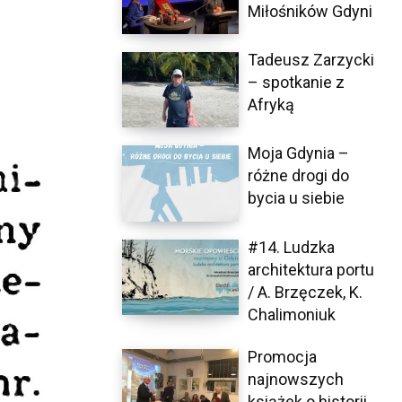
Miłośników Gdyni
Tadeusz Zarzycki
– spotkanie z
Afryką
Moja Gdynia –
różne drogi do
bycia u siebie
#14. Ludzka
architektura portu
/ A. Brzęczek, K.
Chalimoniuk
Promocja
najnowszych
książek o historii