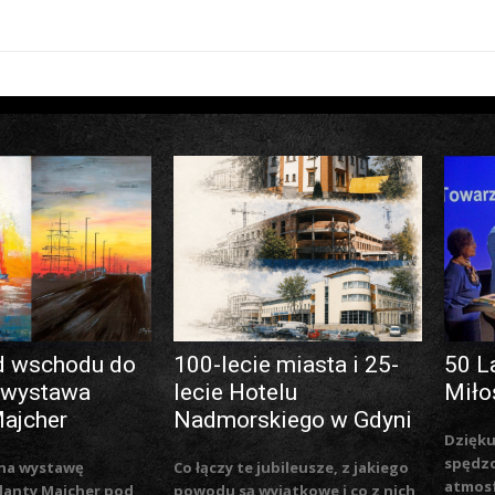
d wschodu do
100-lecie miasta i 25-
50 L
 wystawa
lecie Hotelu
Miło
Majcher
Nadmorskiego w Gdyni
Dzięku
spędzo
na wystawę
Co łączy te jubileusze, z jakiego
atmosf
lanty Majcher pod
powodu są wyjątkowe i co z nich