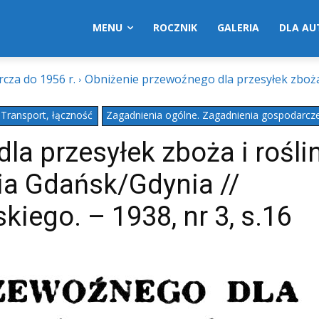
MENU
ROCZNIK
GALERIA
DLA A
cza do 1956 r.
Obniżenie przewoźnego dla przesyłek zboża 
Transport, łączność
Zagadnienia ogólne. Zagadnienia gospodarcz
a przesyłek zboża i rośli
ia Gdańsk/Gdynia //
iego. – 1938, nr 3, s.16