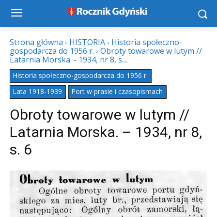
Strona główna
HISTORIA
Historia społeczno-
gospodarcza do 1956 r.
Obroty towarowe w lutym //
Latarnia Morska. - 1934, nr 8, s....
Historia społeczno-gospodarcza do 1956 r.
Lata 1918-1939
Port w prasie i czasopismach
Obroty towarowe w lutym //
Latarnia Morska. – 1934, nr 8,
s. 6