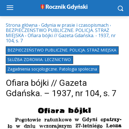
Strona główna
Gdynia w prasie i czasopismach
BEZPIECZEŃSTWO PUBLICZNE. POLICJA. STRAŻ
MIEJSKA
Ofiara bójki // Gazeta Gdańska. - 1937, nr
104, s. 7
BEZPIECZEŃSTWO PUBLICZNE. POLICJA. STRAŻ MIEJSKA
SŁUŻBA ZDROWIA. LECZNICTWO
Zagadnienia socjologiczne. Patologia społeczna
Ofiara bójki // Gazeta
Gdańska. – 1937, nr 104, s. 7