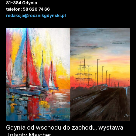
81-384 Gdynia
telefon: 58 620 74 66
redakcja@rocznikgdynski.pl
Gdynia od wschodu do zachodu, wystawa
Jolanty Majcher