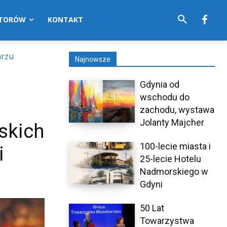
UTORÓW
KONTAKT
arzu
Najnowsze
Gdynia od
wschodu do
zachodu, wystawa
Jolanty Majcher
skich
100-lecie miasta i
i
25-lecie Hotelu
Nadmorskiego w
Gdyni
50 Lat
Towarzystwa