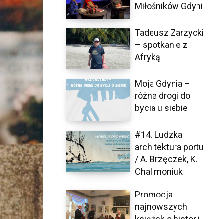
Miłośników Gdyni
Tadeusz Zarzycki
– spotkanie z
Afryką
Moja Gdynia –
różne drogi do
bycia u siebie
#14. Ludzka
architektura portu
/ A. Brzęczek, K.
Chalimoniuk
Promocja
najnowszych
książek o historii