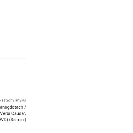
Następny artykuł
i anegdotach /
Verbi Causa”,
(DVD) (35 min.)