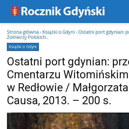
Strona główna
Książki o Gdyni
Ostatni port gdynian:
Żołnierzy Polskich...
Książki o Gdyni
Ostatni port gdynian: pr
Cmentarzu Witomińskim 
w Redłowie / Małgorzata
Causa, 2013. – 200 s.