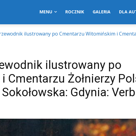
MENU
ROCZNIK
GALERIA
DLA A
 przewodnik ilustrowany po Cmentarzu Witomińskim i Cment
zewodnik ilustrowany po
i Cmentarzu Żołnierzy Pol
 Sokołowska: Gdynia: Verb