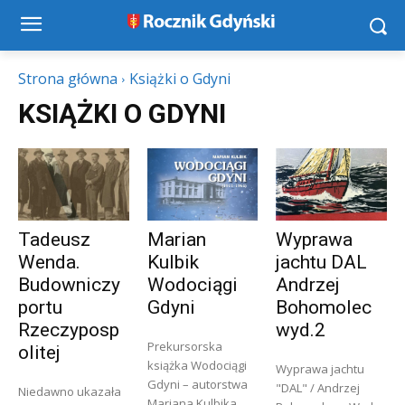
Strona główna
Książki o Gdyni
KSIĄŻKI O GDYNI
Tadeusz
Marian
Wyprawa
Wenda.
Kulbik
jachtu DAL
Budowniczy
Wodociągi
Andrzej
portu
Gdyni
Bohomolec
Rzeczyposp
wyd.2
Prekursorska
olitej
książka Wodociągi
Wyprawa jachtu
Gdyni – autorstwa
"DAL" / Andrzej
Niedawno ukazała
Mariana Kulbika,