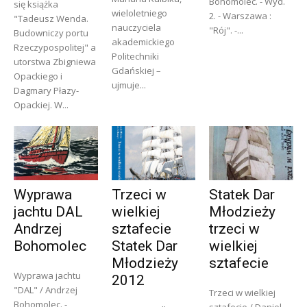
Bohomolec. - Wyd.
się książka
wieloletniego
2. - Warszawa :
"Tadeusz Wenda.
nauczyciela
"Rój". -...
Budowniczy portu
akademickiego
Rzeczypospolitej" a
Politechniki
utorstwa Zbigniewa
Gdańskiej –
Opackiego i
ujmuje...
Dagmary Płazy-
Opackiej. W...
Wyprawa
Trzeci w
Statek Dar
jachtu DAL
wielkiej
Młodzieży
Andrzej
sztafecie
trzeci w
Bohomolec
Statek Dar
wielkiej
Młodzieży
sztafecie
Wyprawa jachtu
2012
"DAL" / Andrzej
Trzeci w wielkiej
Bohomolec. -