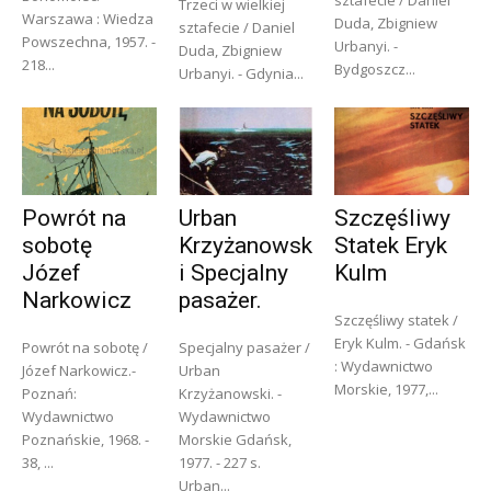
sztafecie / Daniel
Trzeci w wielkiej
Warszawa : Wiedza
Duda, Zbigniew
sztafecie / Daniel
Powszechna, 1957. -
Urbanyi. -
Duda, Zbigniew
218...
Bydgoszcz...
Urbanyi. - Gdynia...
Powrót na
Urban
Szczęśliwy
sobotę
Krzyżanowsk
Statek Eryk
Józef
i Specjalny
Kulm
Narkowicz
pasażer.
Szczęśliwy statek /
Eryk Kulm. - Gdańsk
Powrót na sobotę /
Specjalny pasażer /
: Wydawnictwo
Józef Narkowicz.-
Urban
Morskie, 1977,...
Poznań:
Krzyżanowski. -
Wydawnictwo
Wydawnictwo
Poznańskie, 1968. -
Morskie Gdańsk,
38, ...
1977. - 227 s.
Urban...