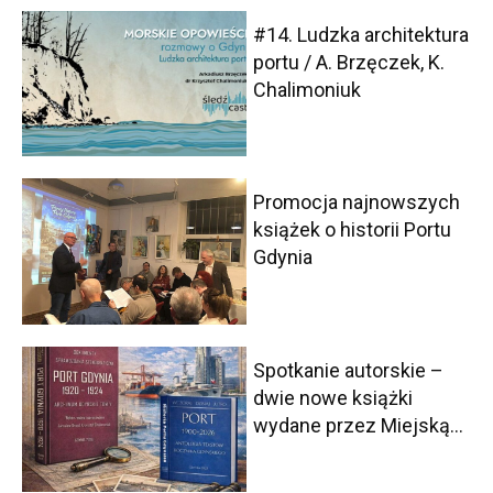
#14. Ludzka architektura
portu / A. Brzęczek, K.
Chalimoniuk
Promocja najnowszych
książek o historii Portu
Gdynia
Spotkanie autorskie –
dwie nowe książki
wydane przez Miejską...