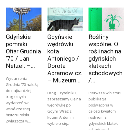
Gdyńskie
Gdyńskie
Rośliny
pomniki
wędrówki
wspólne. O
Ofiar Grudnia
kota
roślinach na
’70 / Jan
Antoniego /
gdyńskich
Netzel. –...
Dorota
klatkach
Abramowicz.
schodowych
Wydarzenia
– Muzeum...
/...
Grudnia ’70 należą
do najbardziej
Drogi Czytelniku,
Pierwsza w historii
tragicznych
zapraszamy Cię na
publikacja
wydarzeń we
wędrówkę po
poświęcona w
współczesnej
Gdyni. Wraz z
całości kwiatom i
historii Polski.
kotem Antonim
roślinom z
Zwłaszcza w...
wybierz się...
gdyńskich klatek
schodowych....