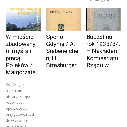
W mieście
Spór o
Budżet na
zbudowany
Gdynię / A.
rok 1933/34.
m myślą i
Siebeneiche
– Nakładem
pracą
n, H.
Komisarjatu
Polaków /
Strasburger.
Rządu w...
Małgorzata...
–...
Książka jest
rodzajem
historycznego
reportażu,
opowieścią o
przygotowaniach
do wizyty i jej
przebiegu. O...