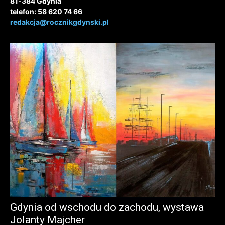
81-384 Gdynia
telefon: 58 620 74 66
redakcja@rocznikgdynski.pl
Gdynia od wschodu do zachodu, wystawa
Jolanty Majcher