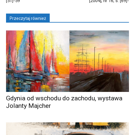
[51]-59
[2004], nr 16, s. [69]-
Przeczytaj również
Gdynia od wschodu do zachodu, wystawa
Jolanty Majcher