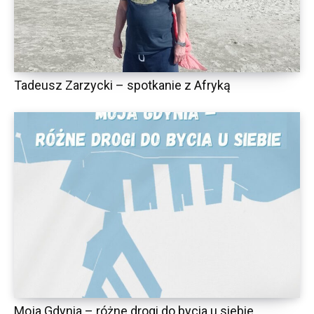
Tadeusz Zarzycki – spotkanie z Afryką
Moja Gdynia – różne drogi do bycia u siebie