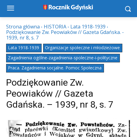
Strona główna
HISTORIA
Lata 1918-1939
Podziękowanie Zw. Peowiaków // Gazeta Gdańska. -
1939, nr 8, s. 7
Lata 1918-1939
Organizacje społeczne i młodzieżowe
Zagadnienia ogólne-zagadnienia-spoleczne-i-polityczne
Praca. Zagadnienia socjalne. Pomoc Społeczna
Podziękowanie Zw.
Peowiaków // Gazeta
Gdańska. – 1939, nr 8, s. 7