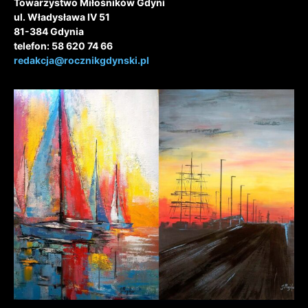
Towarzystwo Miłośników Gdyni
ul. Władysława IV 51
81-384 Gdynia
telefon: 58 620 74 66
redakcja@rocznikgdynski.pl