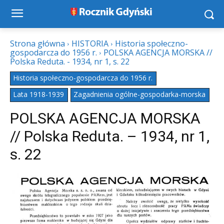
Strona główna
HISTORIA
Historia społeczno-
gospodarcza do 1956 r.
POLSKA AGENCJA MORSKA //
Polska Reduta. - 1934, nr 1, s. 22
Historia społeczno-gospodarcza do 1956 r.
Lata 1918-1939
Zagadnienia ogólne-gospodarka-morska
POLSKA AGENCJA MORSKA
// Polska Reduta. – 1934, nr 1,
s. 22