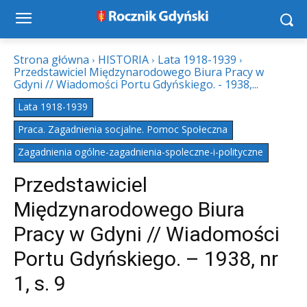
Strona główna
HISTORIA
Lata 1918-1939
Przedstawiciel Międzynarodowego Biura Pracy w
Gdyni // Wiadomości Portu Gdyńskiego. - 1938,...
Lata 1918-1939
Praca. Zagadnienia socjalne. Pomoc Społeczna
Zagadnienia ogólne-zagadnienia-spoleczne-i-polityczne
Przedstawiciel
Międzynarodowego Biura
Pracy w Gdyni // Wiadomości
Portu Gdyńskiego. – 1938, nr
1, s. 9