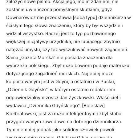
założyć nowe pismo. Akcja jego, moim zdaniem, nie
zostanie uwieńczona pomyślnym skutkiem, gdyż
Downarowicz nie przedstawia [sobą typu] dziennikarza w
ścisłym tego słowa znaczeniu, który by był wszędzie i
widział wszystko. Raczej jest to typ pozbawionego
większej inicjatywy urzędnika, nie lubiącego zbytnio
natężać umysłu, czy też wyszukiwać nowych zagadnień.
Sama „Gazeta Morska” nie posiada znaczenia dla
wybrzeża polskiego. Zbyt mało bowiem podaje materiału,
dotyczącego zagadnień morskich. Najlepiej może
kolportowanym jest w Gdyni, a ostatnio i w Pucku,
„Dziennik Gdyński”, w którym ostatnio redaktorem
odpowiedzialnym został Jan Żyszkowski. Właściciel i
wydawca „Dziennika Gdyńskiego”, [Bolesław]
Kiełbratowski, jest za mało inteligentnym i zbyt słabo
przygotowanym zawodowo na dobrego dziennikarza.
Tym niemniej jednak jako solidny człowiek powoli
zyskuje sobie uznanie. Gdyby w Gdyni doszło do