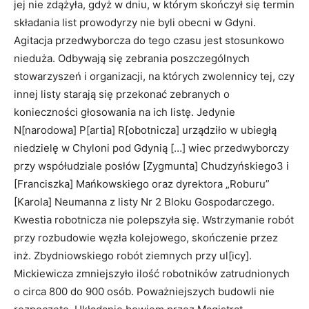
jej nie zdążyła, gdyż w dniu, w którym skończył się termin
składania list prowodyrzy nie byli obecni w Gdyni.
Agitacja przedwyborcza do tego czasu jest stosunkowo
nieduża. Odbywają się zebrania poszczególnych
stowarzyszeń i organizacji, na których zwolennicy tej, czy
innej listy starają się przekonać zebranych o
konieczności głosowania na ich listę. Jedynie
N[narodowa] P[artia] R[obotnicza] urządziło w ubiegłą
niedzielę w Chyloni pod Gdynią […] wiec przedwyborczy
przy współudziale posłów [Zygmunta] Chudzyńskiego3 i
[Franciszka] Mańkowskiego oraz dyrektora „Roburu”
[Karola] Neumanna z listy Nr 2 Bloku Gospodarczego.
Kwestia robotnicza nie polepszyła się. Wstrzymanie robót
przy rozbudowie węzła kolejowego, skończenie przez
inż. Zbydniowskiego robót ziemnych przy ul[icy].
Mickiewicza zmniejszyło ilość robotników zatrudnionych
o circa 800 do 900 osób. Poważniejszych budowli nie