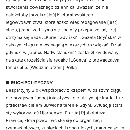
stworzenia poważnego dziennika, uważam, że nie
należałoby [przekreślać] Kiełbratowskiego i
jegowydawnictwa, które aczkolwiek redagowane [jest]
słabo, jednakże trzyma się i należy przypuszczać, [że]
utrzyma się nadal. „Kurjer Gdyński”, „Gazeta Gdyńska” w
dalszym ciągu nie wymagają większych rozwiązań. Dział
gdyński w „Gońcu Nadwiślańskim” został zlikwidowany
na skutek rozejścia się redakcji „Gońca” z prowadzącym
ten dział p. [Włodzimierzem] Pełką.
III. RUCH POLITYCZNY.
Bezpartyjny Blok Współpracy z Rządem w dalszym ciągu
nie przejawia żadnej inicjatywy i nie utrzymuje kontaktu z
przedstawicielem BBWR na terenie Gdyni. Sytuację stara
się wykorzystać N[arodowa] P[artia] R[obotnicza]
Prawica, która powoli wciska się do organizacji
rzemieślniczych, kupieckich i robotniczych, narzucając im