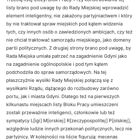
listy brano pod uwagę by do Rady Miejskiej wprowadzić
element inteligentny, nie zakażony partyjniactwem i który
by nie traktował spraw miejskich pod kątem widzenia
tych, czy innych osób o zawiedzionych ambicjach, czy też
nie chciał traktować samorządu miejskiego, jako domeny
partii politycznych. Z drugiej strony brano pod uwagę, by
Rada Miejska umiała patrzeć na zagadnienie Gdyni jako
na zagadnienie ogólnopolskie i pod tym kątem
podchodziła do spraw samorządowych. Na tej
płaszczyźnie wysiłki Rady Miejskiej połączą się z
wysiłkami Rządu, dążącego do rozbudowy zarówno
portu, jak i miasta Gdyni. Dlatego też na pierwszych
kilkunastu miejscach listy Bloku Pracy umieszczeni
zostali przeważnie inteligenci, członkowie lub też
sympatycy L[igi] M[orskiej] R[zeczypospolitej] P[olskiej],
względnie ludzie innych przekonań politycznych, lecz nie
partyjnicy. W kolejności na liście figurują: mecenas