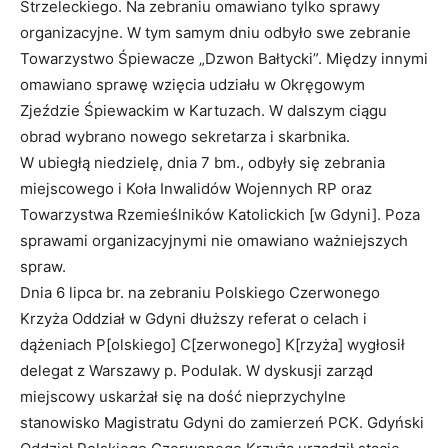
Strzeleckiego. Na zebraniu omawiano tylko sprawy
organizacyjne. W tym samym dniu odbyło swe zebranie
Towarzystwo Śpiewacze „Dzwon Bałtycki”. Między innymi
omawiano sprawę wzięcia udziału w Okręgowym
Zjeździe Śpiewackim w Kartuzach. W dalszym ciągu
obrad wybrano nowego sekretarza i skarbnika.
W ubiegłą niedzielę, dnia 7 bm., odbyły się zebrania
miejscowego i Koła Inwalidów Wojennych RP oraz
Towarzystwa Rzemieślników Katolickich [w Gdyni]. Poza
sprawami organizacyjnymi nie omawiano ważniejszych
spraw.
Dnia 6 lipca br. na zebraniu Polskiego Czerwonego
Krzyża Oddział w Gdyni dłuższy referat o celach i
dążeniach P[olskiego] C[zerwonego] K[rzyża] wygłosił
delegat z Warszawy p. Podulak. W dyskusji zarząd
miejscowy uskarżał się na dość nieprzychylne
stanowisko Magistratu Gdyni do zamierzeń PCK. Gdyński