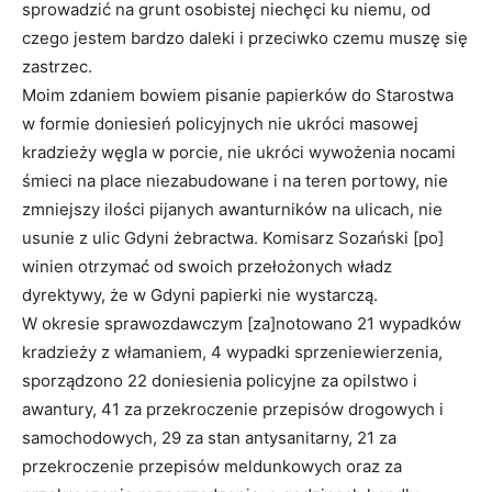
sprowadzić na grunt osobistej niechęci ku niemu, od
czego jestem bardzo daleki i przeciwko czemu muszę się
zastrzec.
Moim zdaniem bowiem pisanie papierków do Starostwa
w formie doniesień policyjnych nie ukróci masowej
kradzieży węgla w porcie, nie ukróci wywożenia nocami
śmieci na place niezabudowane i na teren portowy, nie
zmniejszy ilości pijanych awanturników na ulicach, nie
usunie z ulic Gdyni żebractwa. Komisarz Sozański [po]
winien otrzymać od swoich przełożonych władz
dyrektywy, że w Gdyni papierki nie wystarczą.
W okresie sprawozdawczym [za]notowano 21 wypadków
kradzieży z włamaniem, 4 wypadki sprzeniewierzenia,
sporządzono 22 doniesienia policyjne za opilstwo i
awantury, 41 za przekroczenie przepisów drogowych i
samochodowych, 29 za stan antysanitarny, 21 za
przekroczenie przepisów meldunkowych oraz za