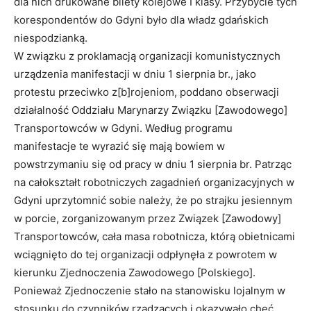
dla nich drukowane bilety kolejowe I klasy. Przybycie tych
korespondentów do Gdyni było dla władz gdańskich
niespodzianką.
W związku z proklamacją organizacji komunistycznych
urządzenia manifestacji w dniu 1 sierpnia br., jako
protestu przeciwko z[b]rojeniom, poddano obserwacji
działalność Oddziału Marynarzy Związku [Zawodowego]
Transportowców w Gdyni. Według programu
manifestacje te wyrazić się mają bowiem w
powstrzymaniu się od pracy w dniu 1 sierpnia br. Patrząc
na całokształt robotniczych zagadnień organizacyjnych w
Gdyni uprzytomnić sobie należy, że po strajku jesiennym
w porcie, zorganizowanym przez Związek [Zawodowy]
Transportowców, cała masa robotnicza, którą obietnicami
wciągnięto do tej organizacji odpłynęła z powrotem w
kierunku Zjednoczenia Zawodowego [Polskiego].
Ponieważ Zjednoczenie stało na stanowisku lojalnym w
stosunku do czynników rządzących i okazywało chęć