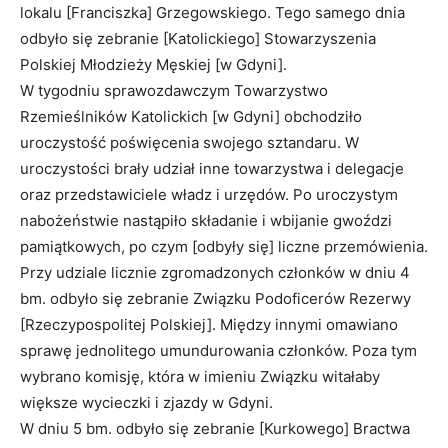
lokalu [Franciszka] Grzegowskiego. Tego samego dnia
odbyło się zebranie [Katolickiego] Stowarzyszenia
Polskiej Młodzieży Męskiej [w Gdyni].
W tygodniu sprawozdawczym Towarzystwo
Rzemieślników Katolickich [w Gdyni] obchodziło
uroczystość poświęcenia swojego sztandaru. W
uroczystości brały udział inne towarzystwa i delegacje
oraz przedstawiciele władz i urzędów. Po uroczystym
nabożeństwie nastąpiło składanie i wbijanie gwoździ
pamiątkowych, po czym [odbyły się] liczne przemówienia.
Przy udziale licznie zgromadzonych członków w dniu 4
bm. odbyło się zebranie Związku Podoficerów Rezerwy
[Rzeczypospolitej Polskiej]. Między innymi omawiano
sprawę jednolitego umundurowania członków. Poza tym
wybrano komisję, która w imieniu Związku witałaby
większe wycieczki i zjazdy w Gdyni.
W dniu 5 bm. odbyło się zebranie [Kurkowego] Bractwa