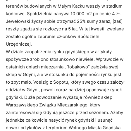
terenów budowlanych w Małym Kacku weszły w stadium
końcowe. Spółdzielnia nabywa 10 000 m2 po cenie 4 zł.
Jewelowski życzy sobie otrzymać 25% sumy zaraz, [zaś]
resztę zgadza się rozłożyć na 5 lat. W tej kwestii zwołane
zostało ogólne zebranie członków Spółdzielni
Urzędniczej.
W dziale zaopatrzenia rynku gdyńskiego w artykuły
spożywcze zrobiono stosunkowo niewiele. Wprawdzie w
ostatnich dniach mleczarnia „Robakowo” założyła swój
sklep w Gdyni, ale w stosunku do pojemności rynku jest
to zbyt mało. Voelzig z Sopotu, który swego czasu założył
oddział w Gdyni, powoli coraz bardziej opanowuje rynek
gdyński. Duże powodzenie wykazuje również sklep
Warszawskiego Związku Mleczarskiego, który
zainteresował się Gdynią jeszcze przed sezonem. Ażeby
jednakże całkowicie nasycić rynek gdyński i usunąć
dowóz artykułów z terytorium Wolnego Miasta Gdańska