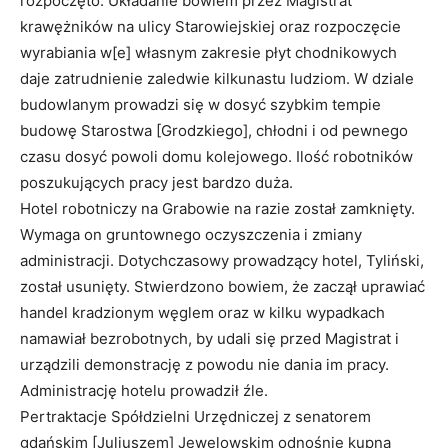
rozpoczęto. Układanie bowiem przez Magistrat
krawężników na ulicy Starowiejskiej oraz rozpoczęcie
wyrabiania w[e] własnym zakresie płyt chodnikowych
daje zatrudnienie zaledwie kilkunastu ludziom. W dziale
budowlanym prowadzi się w dosyć szybkim tempie
budowę Starostwa [Grodzkiego], chłodni i od pewnego
czasu dosyć powoli domu kolejowego. Ilość robotników
poszukujących pracy jest bardzo duża.
Hotel robotniczy na Grabowie na razie został zamknięty.
Wymaga on gruntownego oczyszczenia i zmiany
administracji. Dotychczasowy prowadzący hotel, Tyliński,
został usunięty. Stwierdzono bowiem, że zaczął uprawiać
handel kradzionym węglem oraz w kilku wypadkach
namawiał bezrobotnych, by udali się przed Magistrat i
urządzili demonstrację z powodu nie dania im pracy.
Administrację hotelu prowadził źle.
Pertraktacje Spółdzielni Urzędniczej z senatorem
gdańskim [Juliuszem] Jewelowskim odnośnie kupna