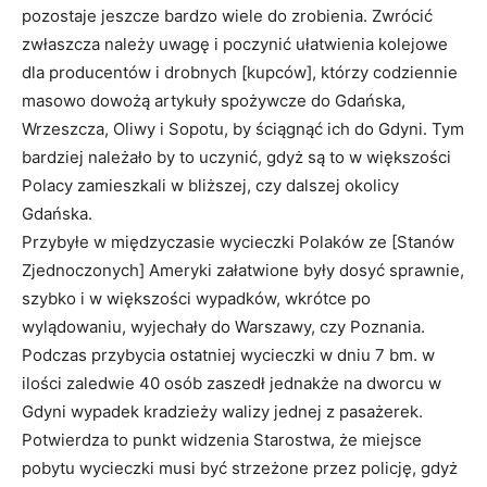
pozostaje jeszcze bardzo wiele do zrobienia. Zwrócić
zwłaszcza należy uwagę i poczynić ułatwienia kolejowe
dla producentów i drobnych [kupców], którzy codziennie
masowo dowożą artykuły spożywcze do Gdańska,
Wrzeszcza, Oliwy i Sopotu, by ściągnąć ich do Gdyni. Tym
bardziej należało by to uczynić, gdyż są to w większości
Polacy zamieszkali w bliższej, czy dalszej okolicy
Gdańska.
Przybyłe w międzyczasie wycieczki Polaków ze [Stanów
Zjednoczonych] Ameryki załatwione były dosyć sprawnie,
szybko i w większości wypadków, wkrótce po
wylądowaniu, wyjechały do Warszawy, czy Poznania.
Podczas przybycia ostatniej wycieczki w dniu 7 bm. w
ilości zaledwie 40 osób zaszedł jednakże na dworcu w
Gdyni wypadek kradzieży walizy jednej z pasażerek.
Potwierdza to punkt widzenia Starostwa, że miejsce
pobytu wycieczki musi być strzeżone przez policję, gdyż