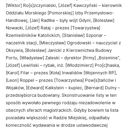
[Wiktor] Ro[s]zczynialski, [Józef] Kawczyński – kierownik
Oddziału Morskiego [Pomorskiej] Izby Przemysłowo-
Handlowej, [Jan] Radtke – były wójt Gdyni, [Bolesław]
Nowacki, [Józef] Rataj – prezes [Towarzystwa]
Rzemieślników Katolickich, [Stanisław] Szponar –
naczelnik stacji, [Mieczysław] Ogrodowski – nauczyciel z
Oksywia, [Bolesław] Janicki z Kierownictwa Budowy
Portu, [Władysław] Zaleski – dyrektor [firmy] „Boismine”,
[Józef] Lewiński – rybak, inż. [Włodzimierz] Pro[c]haska,
[Karol] Filar – prezes [Koła] Inwalidów [Wojennych RP],
[Leon] Roppel – prezes [Towarzystwa] Pow[s]tańców i
Wojaków, [Edward] Kalkstein – kupiec, [Bernard] Dulny –
przedsiębiorca budowlany. Skonstruowanie listy w ten
sposób wywołało pewnego rodzaju niezadowolenie w
obecnych sferach magistrackich. Gdyby bowiem ta lista
posiadała większość w Radzie Miejskiej, odpadłaby
konieczność wydawania w drodze ustawodawczej