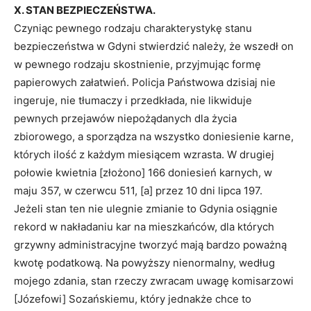
X. STAN BEZPIECZEŃSTWA.
Czyniąc pewnego rodzaju charakterystykę stanu
bezpieczeństwa w Gdyni stwierdzić należy, że wszedł on
w pewnego rodzaju skostnienie, przyjmując formę
papierowych załatwień. Policja Państwowa dzisiaj nie
ingeruje, nie tłumaczy i przedkłada, nie likwiduje
pewnych przejawów niepożądanych dla życia
zbiorowego, a sporządza na wszystko doniesienie karne,
których ilość z każdym miesiącem wzrasta. W drugiej
połowie kwietnia [złożono] 166 doniesień karnych, w
maju 357, w czerwcu 511, [a] przez 10 dni lipca 197.
Jeżeli stan ten nie ulegnie zmianie to Gdynia osiągnie
rekord w nakładaniu kar na mieszkańców, dla których
grzywny administracyjne tworzyć mają bardzo poważną
kwotę podatkową. Na powyższy nienormalny, według
mojego zdania, stan rzeczy zwracam uwagę komisarzowi
[Józefowi] Sozańskiemu, który jednakże chce to