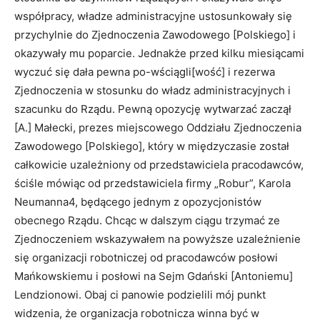
współpracy, władze administracyjne ustosunkowały się
przychylnie do Zjednoczenia Zawodowego [Polskiego] i
okazywały mu poparcie. Jednakże przed kilku miesiącami
wyczuć się dała pewna po-wściągli[wość] i rezerwa
Zjednoczenia w stosunku do władz administracyjnych i
szacunku do Rządu. Pewną opozycję wytwarzać zaczął
[A.] Małecki, prezes miejscowego Oddziału Zjednoczenia
Zawodowego [Polskiego], który w międzyczasie został
całkowicie uzależniony od przedstawiciela pracodawców,
ściśle mówiąc od przedstawiciela firmy „Robur”, Karola
Neumanna4, będącego jednym z opozycjonistów
obecnego Rządu. Chcąc w dalszym ciągu trzymać ze
Zjednoczeniem wskazywałem na powyższe uzależnienie
się organizacji robotniczej od pracodawców posłowi
Mańkowskiemu i posłowi na Sejm Gdański [Antoniemu]
Lendzionowi. Obaj ci panowie podzielili mój punkt
widzenia, że organizacja robotnicza winna być w