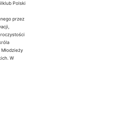
lklub Polski
onego przez
acji,
uroczystości
króla
k Młodzieży
kich. W