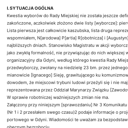
I. SYTUACJA OGÓLNA
Kwestia wyborów do Rady Miejskiej nie została jeszcze defi
zakończone, aczkolwiek złożono dwie listy [wyborcze]: pi
Lista pierwsza jest całkowicie kaszubska, lista druga repre
wspomniałem, N[arodowa] P[artia] R[obotnicza] i [Augustyn
najbliższych dniach. Stanowisko Magistratu w akcji wyborcz
jako zwykłą formalność, nie przywiązując do nich większej 
organizacyjny dla Gdyni, według którego kwestia Rady Miejs
przedwyborczy, zwołany na niedzielę 23 bm. przez jednego
mianowicie [Ignacego] Sieję, grawitującego ku komunizmowi
dowodem, że miejscowi trybuni ludowi przeżyli się i nie m
reprezentowana przez Oddział Marynarzy Związku [Zawodow
W sprawie robotniczej ważniejszych zmian nie ma.
Załączony przy niniejszym [sprawozdaniu] Nr 3 Komunikat
(Nr 1 i 2 przesłałem swego czasu)2 podaje informacje o pr
portowego w Gdyni. Wiadomości te uważam za bezpodstawne
obecnym bezrobociu.