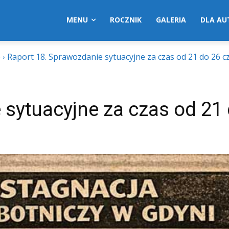
MENU
ROCZNIK
GALERIA
DLA A
e
Raport 18. Sprawozdanie sytuacyjne za czas od 21 do 26 c
 sytuacyjne za czas od 21