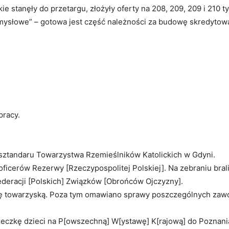
e stanęły do przetargu, złożyły oferty na 208, 209, 209 i 210 tys
mysłowe” – gotowa jest część należności za budowę skredytowa
pracy.
 sztandaru Towarzystwa Rzemieślników Katolickich w Gdyni.
icerów Rezerwy [Rzeczypospolitej Polskiej]. Na zebraniu brali
ederacji [Polskich] Związków [Obrońców Ojczyzny].
kę towarzyską. Poza tym omawiano sprawy poszczególnych zaw
eczkę dzieci na P[owszechną] W[ystawę] K[rajową] do Poznani