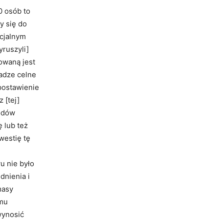
0 osób to
y się do
ecjalnym
yruszyli]
owaną jest
adze celne
postawienie
 [tej]
hodów
 lub też
westię tę
u nie było
nienia i
masy
omu
wynosić