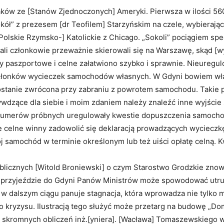
aków ze [Stanów Zjednoczonych] Ameryki. Pierwsza w ilości 56
ł” z prezesem [dr Teofilem] Starzyńskim na czele, wybierając
[Polskie Rzymsko-] Katolickie z Chicago. „Sokoli” pociągiem sp
tali członkowie przeważnie skierowali się na Warszawę, skąd [w
 paszportowe i celne załatwiono szybko i sprawnie. Nieuregul
członków wycieczek samochodów własnych. W Gdyni bowiem wł
 zostanie zwrócona przy zabraniu z powrotem samochodu. Takie 
dzące dla siebie i moim zdaniem należy znaleźć inne wyjście z
ie numerów próbnych uregulowały kwestie dopuszczenia samoc
 celne winny zadowolić się deklaracją prowadzących wycieczkę
j samochód w terminie określonym lub też uiści opłatę celną. K
blicznych [Witold Broniewski] o czym Starostwo Grodzkie znow
 przyjeździe do Gdyni Panów Ministrów może spowodować utrud
w dalszym ciągu panuje stagnacja, która wprowadza nie tylko 
go kryzysu. Ilustracją tego służyć może przetarg na budowę „D
 skromnych obliczeń inż.[yniera]. [Wacława] Tomaszewskiego 