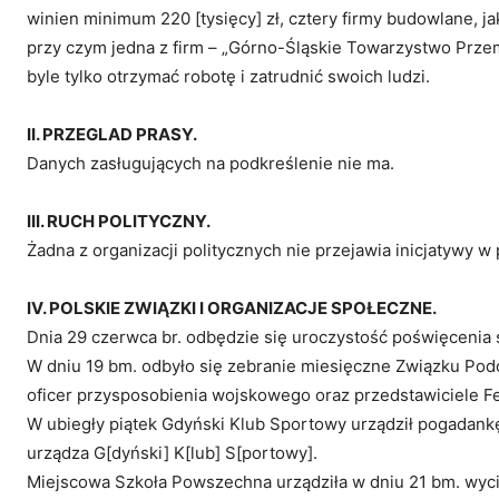
winien minimum 220 [tysięcy] zł, cztery firmy budowlane, jaki
przy czym jedna z firm – „Górno-Śląskie Towarzystwo Prze
byle tylko otrzymać robotę i zatrudnić swoich ludzi.
II. PRZEGLAD PRASY.
Danych zasługujących na podkreślenie nie ma.
III. RUCH POLITYCZNY.
Żadna z organizacji politycznych nie przejawia inicjatywy w 
IV. POLSKIE ZWIĄZKI I ORGANIZACJE SPOŁECZNE.
Dnia 29 czerwca br. odbędzie się uroczystość poświęcenia
W dniu 19 bm. odbyło się zebranie miesięczne Związku Podof
oficer przysposobienia wojskowego oraz przedstawiciele F
W ubiegły piątek Gdyński Klub Sportowy urządził pogadan
urządza G[dyński] K[lub] S[portowy].
Miejscowa Szkoła Powszechna urządziła w dniu 21 bm. wyci