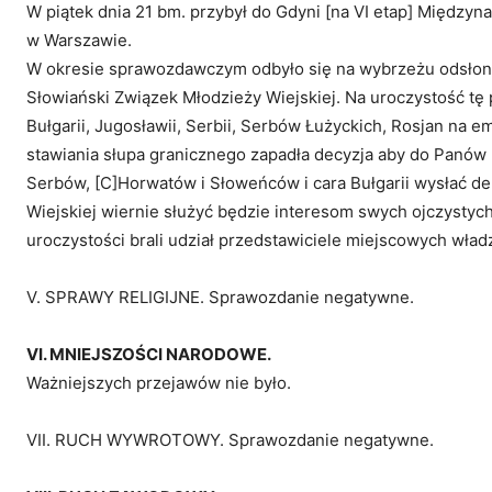
W piątek dnia 21 bm. przybył do Gdyni [na VI etap] Między
w Warszawie.
W okresie sprawozdawczym odbyło się na wybrzeżu odsłoni
Słowiański Związek Młodzieży Wiejskiej. Na uroczystość tę
Bułgarii, Jugosławii, Serbii, Serbów Łużyckich, Rosjan na em
stawiania słupa granicznego zapadła decyzja aby do Panów 
Serbów, [C]Horwatów i Słoweńców i cara Bułgarii wysłać de
Wiejskiej wiernie służyć będzie interesom swych ojczystych
uroczystości brali udział przedstawiciele miejscowych wła
V. SPRAWY RELIGIJNE. Sprawozdanie negatywne.
VI. MNIEJSZOŚCI NARODOWE.
Ważniejszych przejawów nie było.
VII. RUCH WYWROTOWY. Sprawozdanie negatywne.