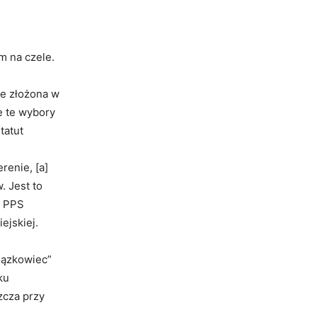
m na czele.
ie złożona w
e te wybory
tatut
renie, [a]
. Jest to
i PPS
ejskiej.
iązkowiec”
ku
zcza przy