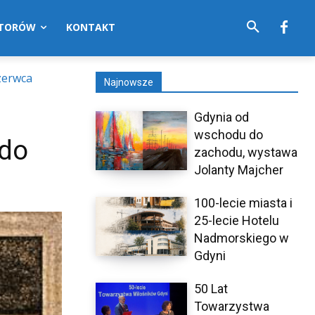
UTORÓW
KONTAKT
zerwca
Najnowsze
Gdynia od
wschodu do
 do
zachodu, wystawa
Jolanty Majcher
100-lecie miasta i
25-lecie Hotelu
Nadmorskiego w
Gdyni
50 Lat
Towarzystwa