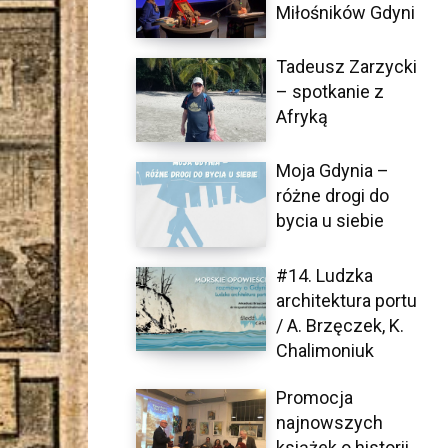
Miłośników Gdyni
Tadeusz Zarzycki
– spotkanie z
Afryką
Moja Gdynia –
różne drogi do
bycia u siebie
#14. Ludzka
architektura portu
/ A. Brzęczek, K.
Chalimoniuk
Promocja
najnowszych
książek o historii