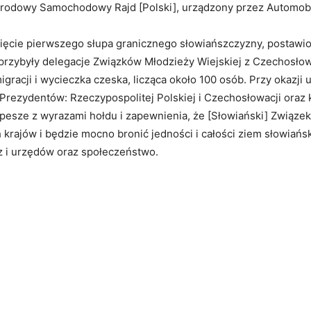
narodowy Samochodowy Rajd [Polski], urządzony przez Automobi
ęcie pierwszego słupa granicznego słowiańszczyzny, postawi
 przybyły delegacje Związków Młodzieży Wiejskiej z Czechosłow
igracji i wycieczka czeska, licząca około 100 osób. Przy okazji 
Prezydentów: Rzeczypospolitej Polskiej i Czechosłowacji oraz 
pesze z wyrazami hołdu i zapewnienia, że [Słowiański] Związe
 krajów i będzie mocno bronić jedności i całości ziem słowiańs
dz i urzędów oraz społeczeństwo.