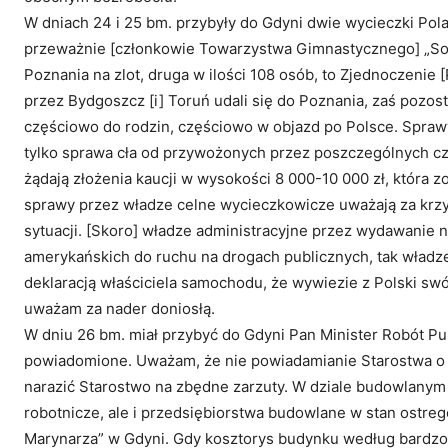
W dniach 24 i 25 bm. przybyły do Gdyni dwie wycieczki Pol
przeważnie [członkowie Towarzystwa Gimnastycznego] „Sokó
Poznania na zlot, druga w ilości 108 osób, to Zjednoczenie 
przez Bydgoszcz [i] Toruń udali się do Poznania, zaś pozos
częściowo do rodzin, częściowo w objazd po Polsce. Sprawy
tylko sprawa cła od przywożonych przez poszczególnych 
żądają złożenia kaucji w wysokości 8 000-10 000 zł, która
sprawy przez władze celne wycieczkowicze uważają za krzyw
sytuacji. [Skoro] władze administracyjne przez wydawan
amerykańskich do ruchu na drogach publicznych, tak władze
deklaracją właściciela samochodu, że wywiezie z Polski swó
uważam za nader doniosłą.
W dniu 26 bm. miał przybyć do Gdyni Pan Minister Robót Pu
powiadomione. Uważam, że nie powiadamianie Starostwa o
narazić Starostwo na zbędne zarzuty. W dziale budowlanym 
robotnicze, ale i przedsiębiorstwa budowlane w stan ostre
Marynarza” w Gdyni. Gdy kosztorys budynku według bardzo