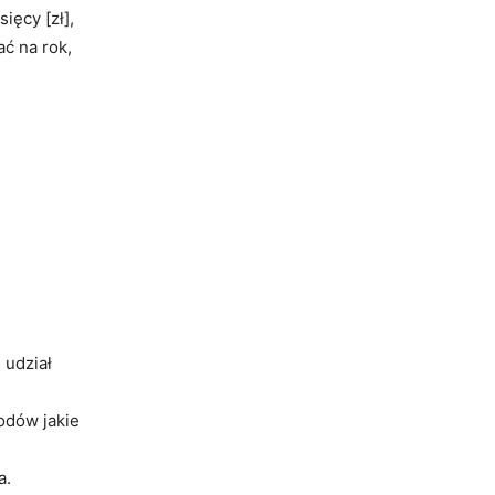
ięcy [zł],
ć na rok,
 udział
odów jakie
a.