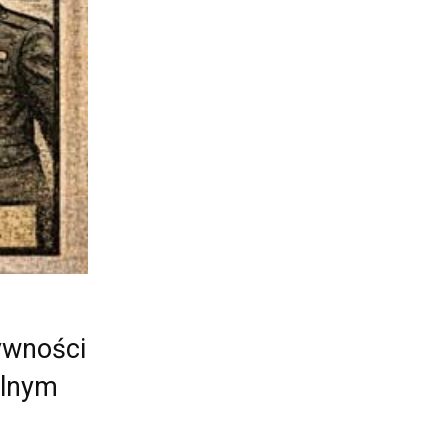
ywności
ilnym