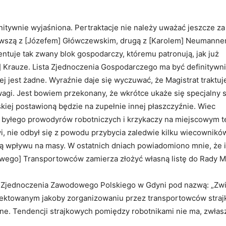
nitywnie wyjaśniona. Pertraktacje nie należy uważać jeszcze za
erwszą z [Józefem] Główczewskim, drugą z [Karolem] Neumanne
zentuje tak zwany blok gospodarczy, któremu patronują, jak już
] Krauze. Lista Zjednoczenia Gospodarczego ma być definitywn
ej jest żadne. Wyraźnie daje się wyczuwać, że Magistrat traktuj
wagi. Jest bowiem przekonany, że wkrótce ukaże się specjalny s
kiej postawioną będzie na zupełnie innej płaszczyźnie. Wiec
 byłego prowodyrów robotniczych i krzykaczy na miejscowym te
, nie odbył się z powodu przybycia zaledwie kilku wiecowników
ają wpływu na masy. W ostatnich dniach powiadomiono mnie, że 
ego] Transportowców zamierza złożyć własną listę do Rady Mi
u Zjednoczenia Zawodowego Polskiego w Gdyni pod nazwą: „Zw
ojektowanym jakoby zorganizowaniu przez transportowców straj
. Tendencji strajkowych pomiędzy robotnikami nie ma, zwłas