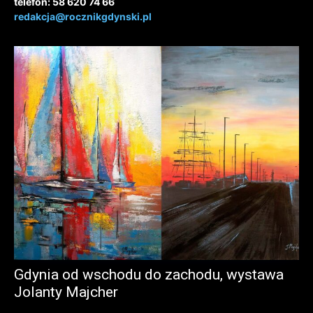
telefon: 58 620 74 66
redakcja@rocznikgdynski.pl
Gdynia od wschodu do zachodu, wystawa
Jolanty Majcher