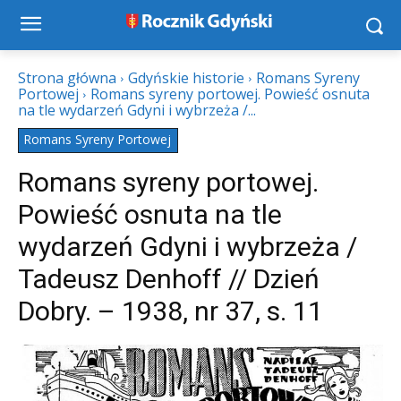
Strona główna
Gdyńskie historie
Romans Syreny
Portowej
Romans syreny portowej. Powieść osnuta
na tle wydarzeń Gdyni i wybrzeża /...
Romans Syreny Portowej
Romans syreny portowej.
Powieść osnuta na tle
wydarzeń Gdyni i wybrzeża /
Tadeusz Denhoff // Dzień
Dobry. – 1938, nr 37, s. 11