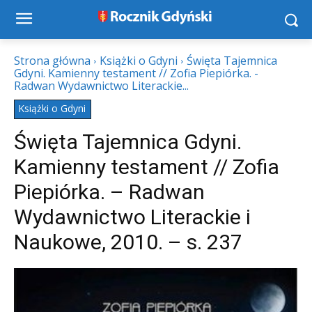
Strona główna
Książki o Gdyni
Święta Tajemnica
Gdyni. Kamienny testament // Zofia Piepiórka. -
Radwan Wydawnictwo Literackie...
Książki o Gdyni
Święta Tajemnica Gdyni.
Kamienny testament // Zofia
Piepiórka. – Radwan
Wydawnictwo Literackie i
Naukowe, 2010. – s. 237