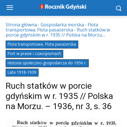
Strona główna
Gospodarka morska
Flota
transportowa. Flota pasażerska
Ruch statków w
porcie gdyńskim w r. 1935 // Polska na Morzu....
Flota transportowa. Flota pasażerska
Port w prasie i czasopismach
Historia społeczno-gospodarcza do 1956 r.
Lata 1918-1939
Ruch statków w porcie
gdyńskim w r. 1935 // Polska
na Morzu. – 1936, nr 3, s. 36