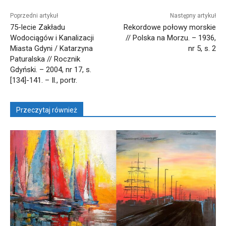
Poprzedni artykuł
Następny artykuł
75-lecie Zakładu
Rekordowe połowy morskie
Wodociągów i Kanalizacji
// Polska na Morzu. – 1936,
Miasta Gdyni / Katarzyna
nr 5, s. 2
Paturalska // Rocznik
Gdyński. – 2004, nr 17, s.
[134]-141. – Il., portr.
Przeczytaj również