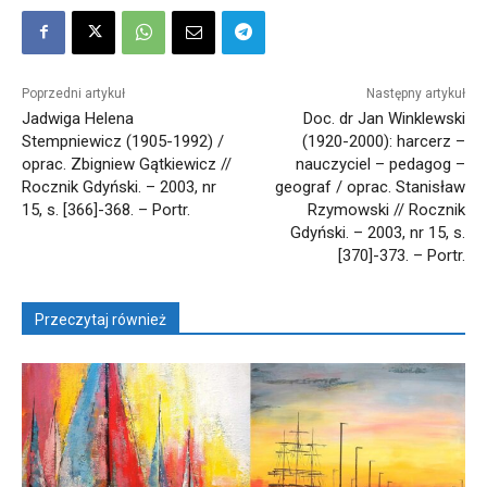
Poprzedni artykuł
Następny artykuł
Jadwiga Helena
Doc. dr Jan Winklewski
Stempniewicz (1905-1992) /
(1920-2000): harcerz –
oprac. Zbigniew Gątkiewicz //
nauczyciel – pedagog –
Rocznik Gdyński. – 2003, nr
geograf / oprac. Stanisław
15, s. [366]-368. – Portr.
Rzymowski // Rocznik
Gdyński. – 2003, nr 15, s.
[370]-373. – Portr.
Przeczytaj również