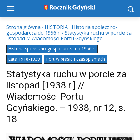
Strona główna
HISTORIA
Historia społeczno-
gospodarcza do 1956 r.
Statystyka ruchu w porcie za
listopad // Wiadomości Portu Gdyńskiego. -...
Historia społeczno-gospodarcza do 1956 r.
Lata 1918-1939
Port w prasie i czasopismach
Statystyka ruchu w porcie za
listopad [1938 r.] //
Wiadomości Portu
Gdyńskiego. – 1938, nr 12, s.
18