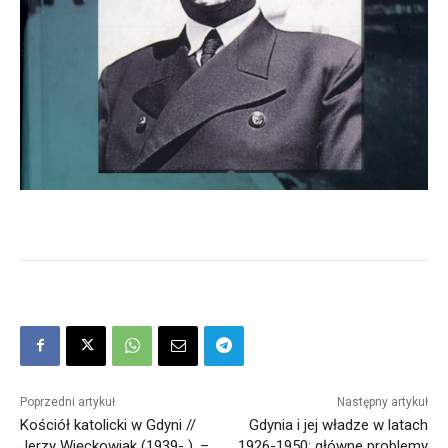
Poprzedni artykuł
Następny artykuł
Kościół katolicki w Gdyni //
Gdynia i jej władze w latach
Jerzy Więckowiak (1939- ). –
1926-1950: główne problemy