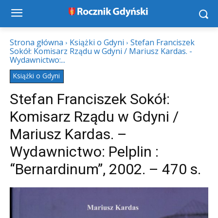
Strona główna
Książki o Gdyni
Stefan Franciszek
Sokół: Komisarz Rządu w Gdyni / Mariusz Kardas. -
Wydawnictwo:...
Książki o Gdyni
Stefan Franciszek Sokół:
Komisarz Rządu w Gdyni /
Mariusz Kardas. –
Wydawnictwo: Pelplin :
“Bernardinum”, 2002. – 470 s.