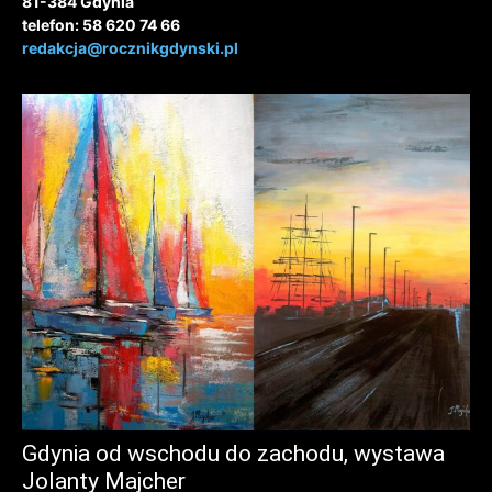
81-384 Gdynia
telefon: 58 620 74 66
redakcja@rocznikgdynski.pl
Gdynia od wschodu do zachodu, wystawa
Jolanty Majcher