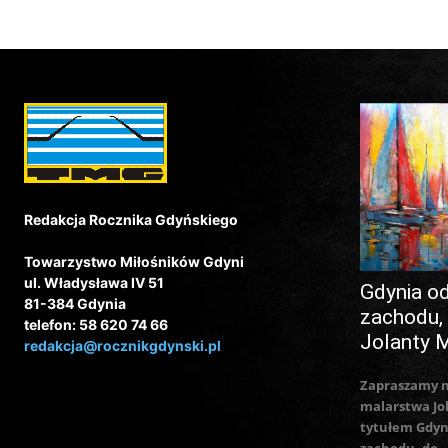
Redakcja Rocznika Gdyńskiego
Towarzystwo Miłośników Gdyni
ul. Władysława IV 51
Gdynia o
81-384 Gdynia
zachodu,
telefon: 58 620 74 66
Jolanty 
redakcja@rocznikgdynski.pl
Zapraszamy 
malarstwa Jo
tytułem Gdyn