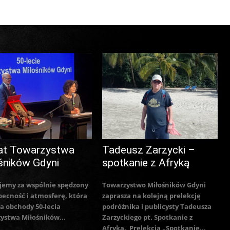
at Towarzystwa
Tadeusz Zarzycki –
śników Gdyni
spotkanie z Afryką
jemy za wspólnie spędzony
Towarzystwo Miłośników Gdyni
becność i atmosferę, która
zaprasza na kolejną prelekcję
a obchody 50-lecia
podróżnika i publicysty Tadeusza
ystwa Miłośników...
Zarzyckiego pt. Spotkanie z
Afryką. Prelekcja „Spotkanie...