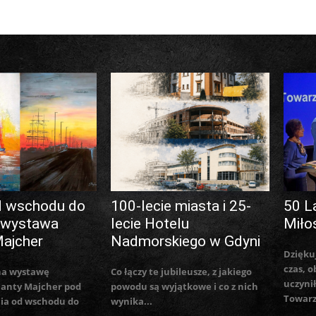
d wschodu do
100-lecie miasta i 25-
50 L
 wystawa
lecie Hotelu
Miło
Majcher
Nadmorskiego w Gdyni
Dzięku
czas, o
na wystawę
Co łączy te jubileusze, z jakiego
uczynił
lanty Majcher pod
powodu są wyjątkowe i co z nich
Towarz
ia od wschodu do
wynika...