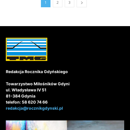
1
2
3
Redakcja Rocznika Gdyńskiego
Towarzystwo Miłośników Gdyni
ul. Władysława IV 51
81-384 Gdynia
telefon: 58 620 74 66
redakcja@rocznikgdynski.pl