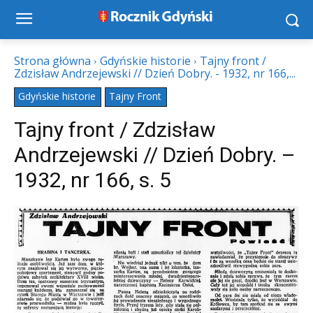
Strona główna
Gdyńskie historie
Tajny front /
Zdzisław Andrzejewski // Dzień Dobry. - 1932, nr 166,...
Gdyńskie historie
Tajny Front
Tajny front / Zdzisław
Andrzejewski // Dzień Dobry. –
1932, nr 166, s. 5