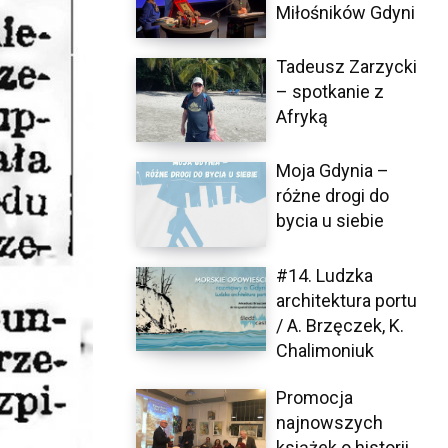
Miłośników Gdyni
Tadeusz Zarzycki
– spotkanie z
Afryką
Moja Gdynia –
różne drogi do
bycia u siebie
#14. Ludzka
architektura portu
/ A. Brzęczek, K.
Chalimoniuk
Promocja
najnowszych
książek o historii