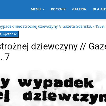
MENU
ROCZNIK
GALERIA
DLA A
ypadek nieostrożnej dziewczyny // Gazeta Gdańska. - 1939, nr 
t, łączność
trożnej dziewczyny // Gaz
. 7