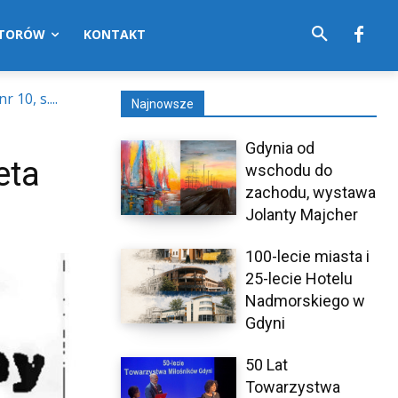
UTORÓW
KONTAKT
10, s....
Najnowsze
Gdynia od
eta
wschodu do
zachodu, wystawa
Jolanty Majcher
100-lecie miasta i
25-lecie Hotelu
Nadmorskiego w
Gdyni
50 Lat
Towarzystwa