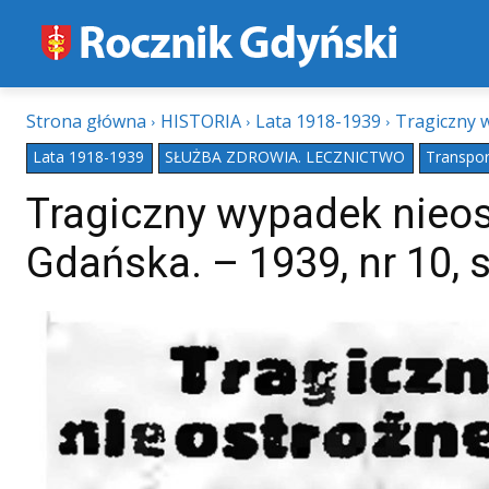
Strona główna
HISTORIA
Lata 1918-1939
Tragiczny w
Lata 1918-1939
SŁUŻBA ZDROWIA. LECZNICTWO
Transpor
Tragiczny wypadek nieos
Gdańska. – 1939, nr 10, s