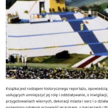
Książka jest rodzajem historycznego reportażu, opowieścią
usiłujących umniejszyć jej rolę i oddziaływanie, o inwigilacji
przygotowaniach wiernych, dekoracji miasta i serc i o dział
pozwolono rybakom przywieźć jej kutrami, o harcerzach i Biał