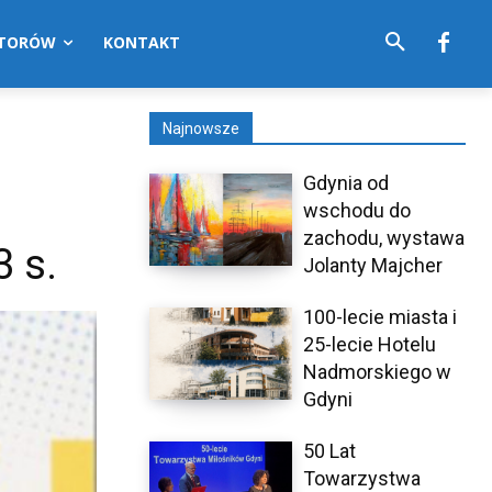
UTORÓW
KONTAKT
Najnowsze
Gdynia od
wschodu do
zachodu, wystawa
 s.
Jolanty Majcher
100-lecie miasta i
25-lecie Hotelu
Nadmorskiego w
Gdyni
50 Lat
Towarzystwa