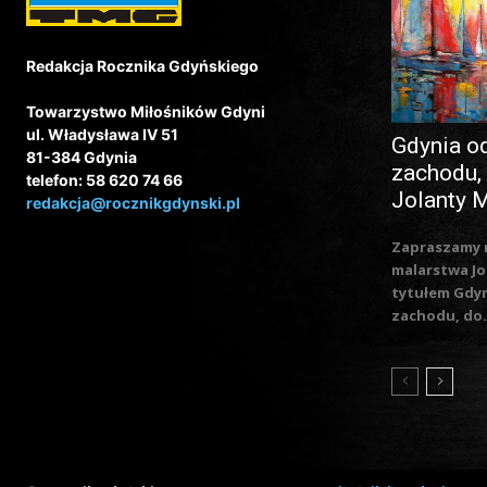
Redakcja Rocznika Gdyńskiego
Towarzystwo Miłośników Gdyni
ul. Władysława IV 51
Gdynia o
81-384 Gdynia
zachodu,
telefon: 58 620 74 66
Jolanty 
redakcja@rocznikgdynski.pl
Zapraszamy 
malarstwa Jo
tytułem Gdy
zachodu, do.