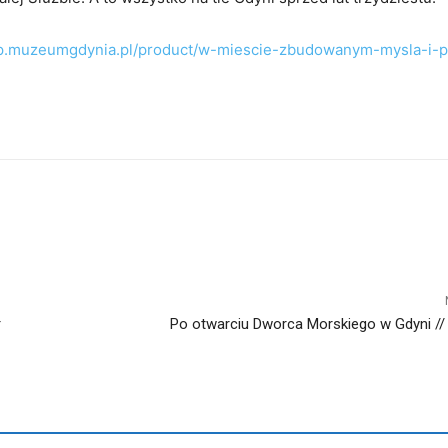
lep.muzeumgdynia.pl/product/w-miescie-zbudowanym-mysla-i-p
r
Po otwarciu Dworca Morskiego w Gdyni // 