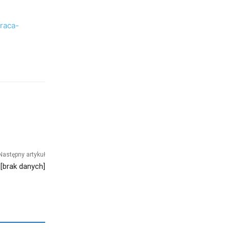
raca-
Następny artykuł
[brak danych]