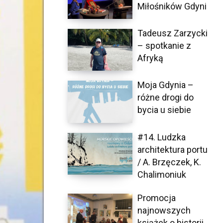
Miłośników Gdyni
Tadeusz Zarzycki
– spotkanie z
Afryką
Moja Gdynia –
różne drogi do
bycia u siebie
#14. Ludzka
architektura portu
/ A. Brzęczek, K.
Chalimoniuk
Promocja
najnowszych
książek o historii