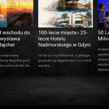
d wschodu do
100-lecie miasta i 25-
50 L
 wystawa
lecie Hotelu
Miło
Majcher
Nadmorskiego w Gdyni
Dzięku
spędzo
na wystawę
Co łączy te jubileusze, z jakiego
atmosf
lanty Majcher pod
powodu są wyjątkowe i co z nich
obchod
nia od wschodu do
wynika...
Miłośn
..