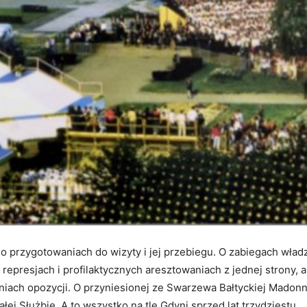
 o przygotowaniach do wizyty i jej przebiegu. O zabiegach wład
, represjach i profilaktycznych aresztowaniach z jednej strony, a
aniach opozycji. O przyniesionej ze Swarzewa Bałtyckiej Madonn
ej Służbie. A to wszystko na tle Gdyni sprzed lat trzydziestu.