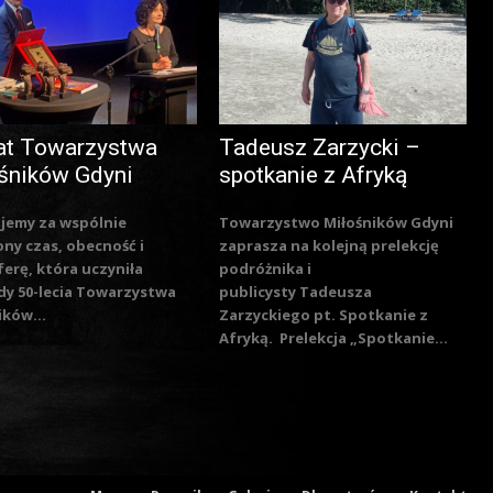
at Towarzystwa
Tadeusz Zarzycki –
śników Gdyni
spotkanie z Afryką
jemy za wspólnie
Towarzystwo Miłośników Gdyni
ny czas, obecność i
zaprasza na kolejną prelekcję
erę, która uczyniła
podróżnika i
y 50-lecia Towarzystwa
publicysty Tadeusza
ików...
Zarzyckiego pt. Spotkanie z
Afryką. Prelekcja „Spotkanie...