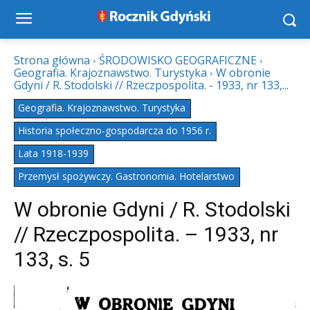
Strona główna
ŚRODOWISKO GEOGRAFICZNE
Geografia. Krajoznawstwo. Turystyka
W obronie
Gdyni / R. Stodolski // Rzeczpospolita. - 1933, nr 133,...
Geografia. Krajoznawstwo. Turystyka
Historia społeczno-gospodarcza do 1956 r.
Lata 1918-1939
Przemysł spożywczy. Gastronomia. Hotelarstwo
W obronie Gdyni / R. Stodolski
// Rzeczpospolita. – 1933, nr
133, s. 5