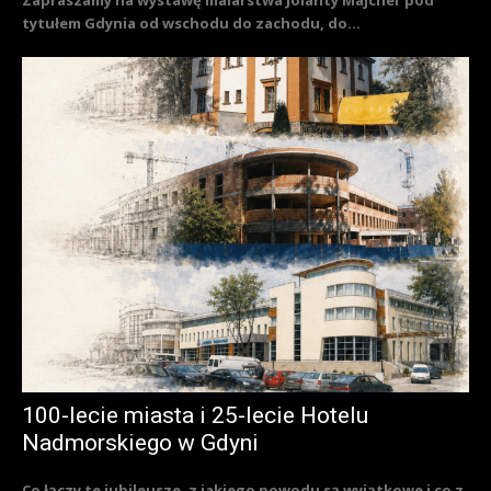
Zapraszamy na wystawę malarstwa Jolanty Majcher pod
tytułem Gdynia od wschodu do zachodu, do...
100-lecie miasta i 25-lecie Hotelu
Nadmorskiego w Gdyni
Co łączy te jubileusze, z jakiego powodu są wyjątkowe i co z