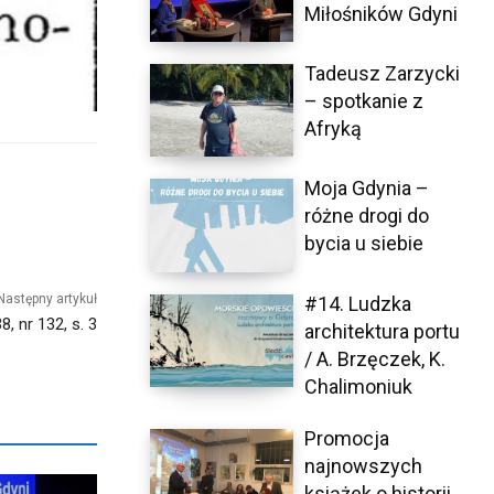
Miłośników Gdyni
Tadeusz Zarzycki
– spotkanie z
Afryką
Moja Gdynia –
różne drogi do
bycia u siebie
Następny artykuł
#14. Ludzka
, nr 132, s. 3
architektura portu
/ A. Brzęczek, K.
Chalimoniuk
Promocja
najnowszych
książek o historii