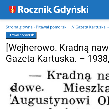
Strona główna
Pitawal pomorski
// Gazeta Kartuska. - 
Pitawal pomorski
[Wejherowo. Kradną naw
Gazeta Kartuska. – 1938, 