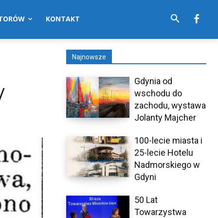
UTORÓW
KONTAKT
Najnowsze
Gdynia od
/
wschodu do
zachodu, wystawa
Jolanty Majcher
100-lecie miasta i
25-lecie Hotelu
Nadmorskiego w
Gdyni
50 Lat
Towarzystwa