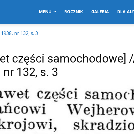
MENU
ROCZNIK
GALERIA
DLA A
1938, nr 132, s. 3
et części samochodowe] /
nr 132, s. 3