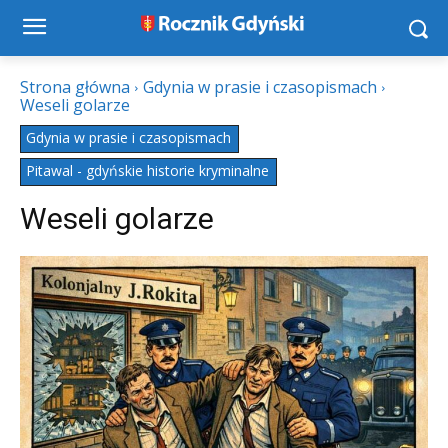
Strona główna
Gdynia w prasie i czasopismach
Weseli golarze
Gdynia w prasie i czasopismach
Pitawal - gdyńskie historie kryminalne
Weseli golarze