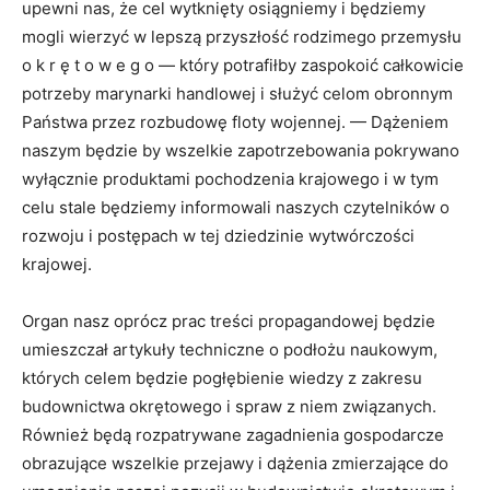
upewni nas, że cel wytknięty osiągniemy i będziemy
mogli wierzyć w lepszą przyszłość rodzimego przemysłu
o k r ę t o w e g o — który potrafiłby zaspokoić całkowicie
potrzeby marynarki handlowej i służyć celom obronnym
Państwa przez rozbudowę floty wojennej. — Dążeniem
naszym będzie by wszelkie zapotrzebowania pokrywano
wyłącznie produktami pochodzenia krajowego i w tym
celu stale będziemy informowali naszych czytelników o
rozwoju i postępach w tej dziedzinie wytwórczości
krajowej.
Organ nasz oprócz prac treści propagandowej będzie
umieszczał artykuły techniczne o podłożu naukowym,
których celem będzie pogłębienie wiedzy z zakresu
budownictwa okrętowego i spraw z niem związanych.
Również będą rozpatrywane zagadnienia gospodarcze
obrazujące wszelkie przejawy i dążenia zmierzające do