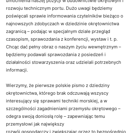
umocnienia naszej pozycji w budownictwie okrętowym i
rozwoju technicznym portu. Dużo uwagi będziemy
poświęcali sprawie informowania czytelników bieżąco o
najnowszych zdobyczach w dziedzinie okrętownictwa
zagranicą – podając w specjalnym dziale przegląd
czasopism, sprawozdania z konferencji, wystaw i t. p.
Chcąc dać pełny obraz o naszym życiu wewnętrznym –
będziemy podawali sprawozdania z posiedzeń i
działalności stowarzyszenia oraz udzielali potrzebnych
informacji.
Wierzymy, że pierwsze polskie pismo z dziedziny
okrętownictwa, którego brak odczuwają wszyscy
interesujący się sprawami techniki morskiej, a w
szczególności zagadnieniami przemysłu okrętowego –
odegra swoją doniosłą rolę – zapewniając temu
przemysłowi jak największy
rozwój gospodarczy i zwiększając przez to bezpośrednio