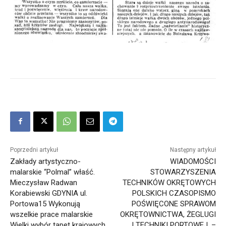
Poprzedni artykuł
Następny artykuł
Zakłady artystyczno-
WIADOMOŚCI
malarskie “Polmal” właść.
STOWARZYSZENIA
Mieczysław Radwan
TECHNIKÓW OKRĘTOWYCH
Korabiewski GDYNIA ul.
POLSKICH CZASOPISMO
Portowa15 Wykonują
POŚWIĘCONE SPRAWOM
wszelkie prace malarskie
OKRĘTOWNICTWA, ŻEGLUGI
Wielki wybór tapet krajowych
I TECHNIKI PORTOWEJ. –