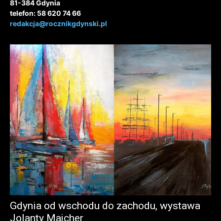
81-384 Gdynia
telefon: 58 620 74 66
redakcja@rocznikgdynski.pl
Gdynia od wschodu do zachodu, wystawa
Jolanty Majcher