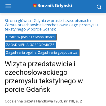
Strona główna
Gdynia w prasie i czasopismach
Wizyta przedstawicieli czechosłowackiego przemysłu
tekstylnego w porcie Gdańsk
Gdynia w prasie i czasopismach
ZAGADNIENIA GOSPODARCZE
Zagadnienia ogólne. Zagadnienia gospodarcze
Wizyta przedstawicieli
czechosłowackiego
przemysłu tekstylnego w
porcie Gdańsk
Codzienna Gazeta Handlowa 1933, nr 118, s. 2