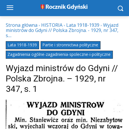
Strona główna
HISTORIA
Lata 1918-1939
Wyjazd
ministrów do Gdyni // Polska Zbrojna. - 1929, nr 347,
s....
Lata 1918-1939
Partie i stronnictwa polityczne
Zagadnienia ogólne-zagadnienia-spoleczne-i-polityczne
Wyjazd ministrów do Gdyni //
Polska Zbrojna. – 1929, nr
347, s. 1