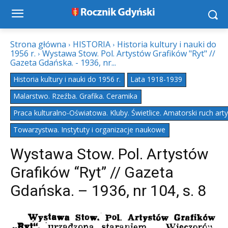
Strona główna
HISTORIA
Historia kultury i nauki do
1956 r.
Wystawa Stow. Pol. Artystów Grafików "Ryt" //
Gazeta Gdańska. - 1936, nr...
Historia kultury i nauki do 1956 r.
Lata 1918-1939
Malarstwo. Rzeźba. Grafika. Ceramika
Praca kulturalno-Oświatowa. Kluby. Świetlice. Amatorski ruch art
Towarzystwa. Instytuty i organizacje naukowe
Wystawa Stow. Pol. Artystów
Grafików “Ryt” // Gazeta
Gdańska. – 1936, nr 104, s. 8