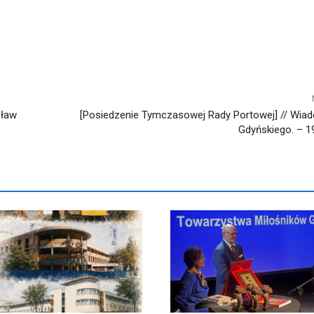
sław
[Posiedzenie Tymczasowej Rady Portowej] // Wia
Gdyńskiego. – 193