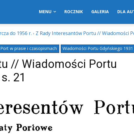
MENU
ROCZNIK
GALERIA
DLA A
cza do 1956 r.
Z Rady Interesantów Portu // Wiadomości P
Port w prasie i czasopismach
Wiadomości Portu Gdyńskiego 1931 -
tu // Wiadomości Portu
 s. 21