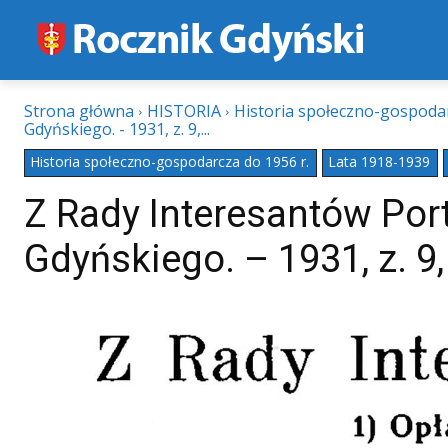
Strona główna
HISTORIA
Historia społeczno-gospodar
Gdyńskiego. - 1931, z. 9,...
Historia społeczno-gospodarcza do 1956 r.
Lata 1918-1939
Z Rady Interesantów Por
Gdyńskiego. – 1931, z. 9,