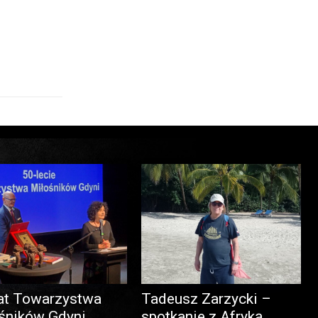
at Towarzystwa
Tadeusz Zarzycki –
śników Gdyni
spotkanie z Afryką