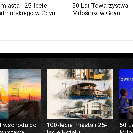
 miasta i 25-lecie
50 Lat Towarzystwa
admorskiego w Gdyni
Miłośników Gdyni
d wschodu do
100-lecie miasta i 25-
50 L
 wystawa
lecie Hotelu
Miło