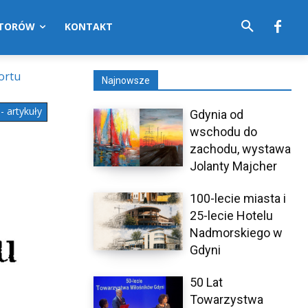
UTORÓW
KONTAKT
ortu
Najnowsze
 artykuły
Gdynia od
wschodu do
zachodu, wystawa
Jolanty Majcher
100-lecie miasta i
25-lecie Hotelu
Nadmorskiego w
Gdyni
50 Lat
Towarzystwa