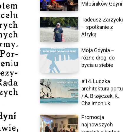
Miłośników Gdyni
Tadeusz Zarzycki
– spotkanie z
Afryką
Moja Gdynia –
różne drogi do
bycia u siebie
#14. Ludzka
architektura portu
/ A. Brzęczek, K.
Chalimoniuk
Promocja
najnowszych
książek o historii