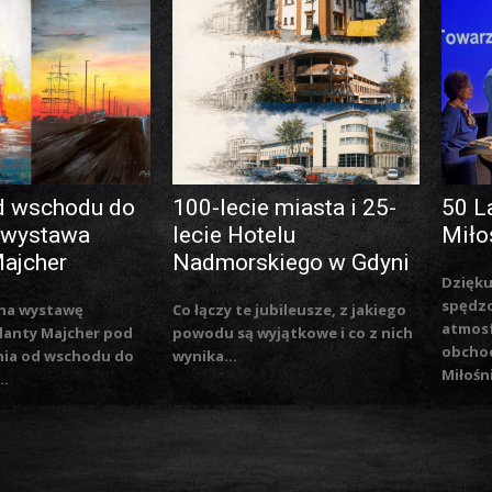
d wschodu do
100-lecie miasta i 25-
50 L
 wystawa
lecie Hotelu
Miło
Majcher
Nadmorskiego w Gdyni
Dzięku
spędzo
na wystawę
Co łączy te jubileusze, z jakiego
atmosf
lanty Majcher pod
powodu są wyjątkowe i co z nich
obchod
nia od wschodu do
wynika...
Miłośn
..