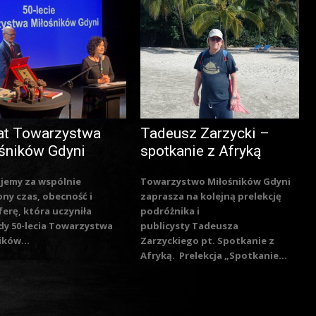
at Towarzystwa
Tadeusz Zarzycki –
śników Gdyni
spotkanie z Afryką
jemy za wspólnie
Towarzystwo Miłośników Gdyni
ny czas, obecność i
zaprasza na kolejną prelekcję
erę, która uczyniła
podróżnika i
y 50-lecia Towarzystwa
publicysty Tadeusza
ików...
Zarzyckiego pt. Spotkanie z
Afryką. Prelekcja „Spotkanie...