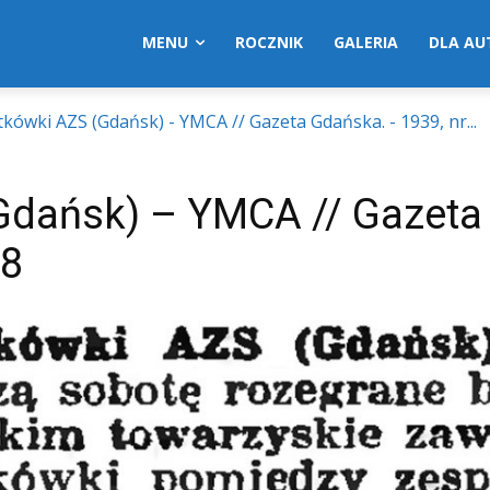
MENU
ROCZNIK
GALERIA
DLA A
kówki AZS (Gdańsk) - YMCA // Gazeta Gdańska. - 1939, nr...
Gdańsk) – YMCA // Gazeta
 8