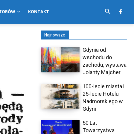
UTORÓW
KONTAKT
Najnowsze
Gdynia od
wschodu do
zachodu, wystawa
Jolanty Majcher
100-lecie miasta i
25-lecie Hotelu
Nadmorskiego w
Gdyni
50 Lat
Towarzystwa