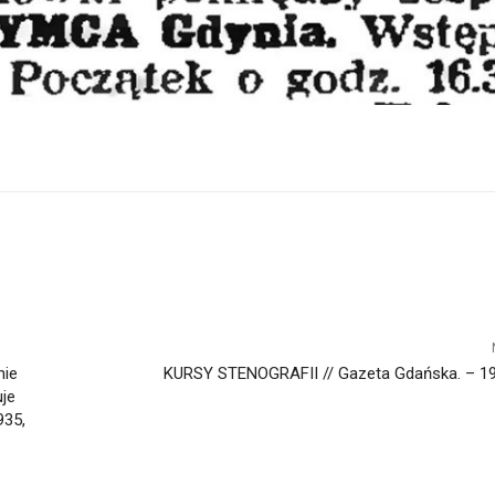
nie
KURSY STENOGRAFII // Gazeta Gdańska. – 1939
uje
935,