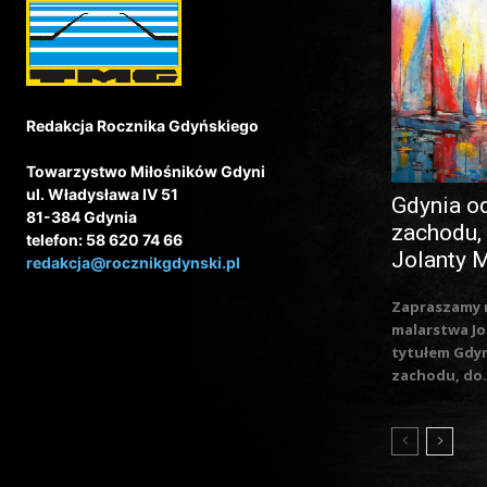
Redakcja Rocznika Gdyńskiego
Towarzystwo Miłośników Gdyni
ul. Władysława IV 51
Gdynia o
81-384 Gdynia
zachodu,
telefon: 58 620 74 66
Jolanty 
redakcja@rocznikgdynski.pl
Zapraszamy 
malarstwa Jo
tytułem Gdy
zachodu, do.