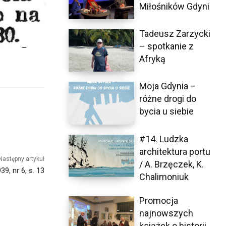
Miłośników Gdyni
Tadeusz Zarzycki
– spotkanie z
Afryką
Moja Gdynia –
różne drogi do
bycia u siebie
#14. Ludzka
architektura portu
Następny artykuł
/ A. Brzęczek, K.
, nr 6, s. 13
Chalimoniuk
Promocja
najnowszych
książek o historii