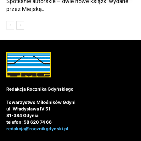
Spotkanie autorskie – dwie nowe książki wydane
przez Miejską...
Redakcja Rocznika Gdyńskiego
Towarzystwo Miłośników Gdyni
ul. Władysława IV 51
81-384 Gdynia
telefon: 58 620 74 66
redakcja@rocznikgdynski.pl