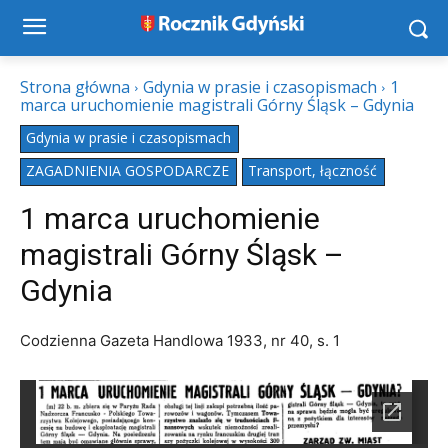
Strona główna
Gdynia w prasie i czasopismach
1
marca uruchomienie magistrali Górny Śląsk – Gdynia
Gdynia w prasie i czasopismach
ZAGADNIENIA GOSPODARCZE
Transport, łączność
1 marca uruchomienie
magistrali Górny Śląsk –
Gdynia
Codzienna Gazeta Handlowa 1933, nr 40, s. 1