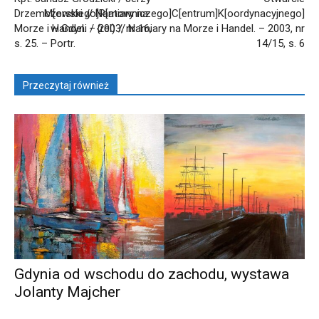
Drzemczewski // Namiary na
M[orskiego]R[atowniczego]C[entrum]K[oordynacyjnego]
Morze i Handel. – 2003, nr 16,
w Gdyni / {rel) // Namiary na Morze i Handel. – 2003, nr
s. 25. – Portr.
14/15, s. 6
Przeczytaj również
Gdynia od wschodu do zachodu, wystawa
Jolanty Majcher