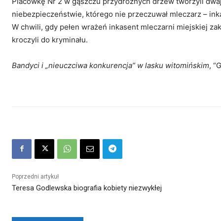
Placówkę Nr 2 w gąszczu przydrożnych drzew tworzyli dwa
niebezpieczeństwie, którego nie przeczuwał mleczarz – ink
W chwili, gdy pełen wrażeń inkasent mleczarni miejskiej zak
kroczyli do kryminału.
Bandyci i „nieuczciwa konkurencja” w lasku witomińskim
, “
Poprzedni artykuł
Teresa Godlewska biografia kobiety niezwykłej