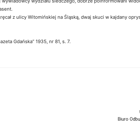
j wywiadowcy wydziału śledczego, dobrze poinformowani wido
asent.
ręcał z ulicy Witomińskiej na Śląską, dwaj skuci w kajdany opry
Gazeta Gdańska” 1935, nr 81, s. 7.
Biuro Odb