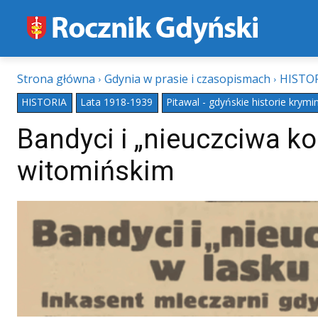
Strona główna
Gdynia w prasie i czasopismach
HISTO
HISTORIA
Lata 1918-1939
Pitawal - gdyńskie historie krymi
Bandyci i „nieuczciwa k
witomińskim