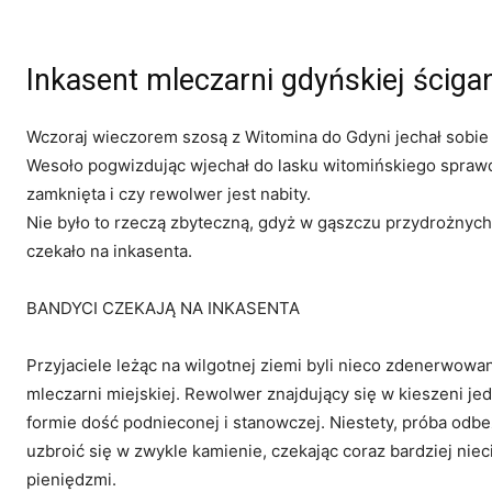
Inkasent mleczarni gdyńskiej ścig
Wczoraj wieczorem szosą z Witomina do Gdyni jechał sobie 
Wesoło pogwizdując wjechał do lasku witomińskiego sprawd
zamknięta i czy rewolwer jest nabity.
Nie było to rzeczą zbyteczną, gdyż w gąszczu przydrożnych
czekało na inkasenta.
BANDYCI CZEKAJĄ NA INKASENTA
Przyjaciele leżąc na wilgotnej ziemi byli nieco zdenerwowan
mleczarni miejskiej. Rewolwer znajdujący się w kieszeni j
formie dość podnieconej i stanowczej. Niestety, próba odbe
uzbroić się w zwykle kamienie, czekając coraz bardziej nieci
pieniędzmi.