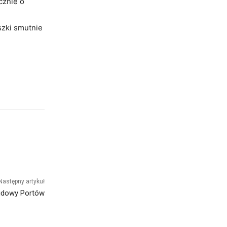
cznie o
szki smutnie
Następny artykuł
udowy Portów