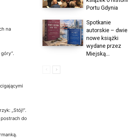
Portu Gdynia
Spotkanie
ch na
autorskie – dwie
nowe książki
wydane przez
Miejską...
 góry”.
ścigającymi
yk: „Stój!”.
 postrach do
urmanką.