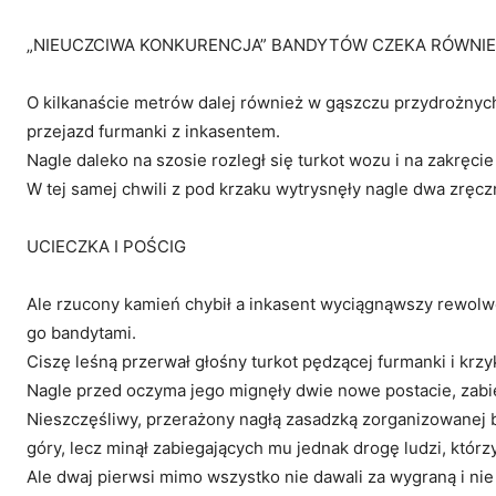
„NIEUCZCIWA KONKURENCJA” BANDYTÓW CZEKA RÓWNIE
O kilkanaście metrów dalej również w gąszczu przydrożnych
przejazd furmanki z inkasentem.
Nagle daleko na szosie rozległ się turkot wozu i na zakręci
W tej samej chwili z pod krzaku wytrysnęły nagle dwa zręczn
UCIECZKA I POŚCIG
Ale rzucony kamień chybił a inkasent wyciągnąwszy rewolwer 
go bandytami.
Ciszę leśną przerwał głośny turkot pędzącej furmanki i krzy
Nagle przed oczyma jego mignęły dwie nowe postacie, zabieg
Nieszczęśliwy, przerażony nagłą zasadzką zorganizowanej b
góry, lecz minął zabiegających mu jednak drogę ludzi, którz
Ale dwaj pierwsi mimo wszystko nie dawali za wygraną i ni