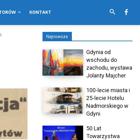
UTORÓW
KONTAKT
m
Najnowsze
Gdynia od
wschodu do
zachodu, wystawa
Jolanty Majcher
100-lecie miasta i
25-lecie Hotelu
Nadmorskiego w
Gdyni
50 Lat
Towarzystwa