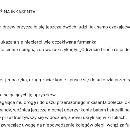
Ż NA INKASENTA
 drzew przyczaiło się jeszcze dwóch ludzi, tak samo czekający
e ukazała się niecierpliwie oczekiwana furmanka.
e cienie i biegnąc do wozu krzyknęły: „Odrzucie broń i ręce do
jedną ręką, drugą zaciął konie i puścił się do ucieczki przed 
ki ścigających ją opryszków.
ające mu drogę i do uszu przerażonego inkasenta doleciał okrz
andy, woźnica jeszcze mocnej uderzył konie batem i strzelił na
y przestraszywszy się widocznie, znowu ukryli się w krzakach.
e zwracając uwagę na niepowodzenie kolegów biegli wciąż za f