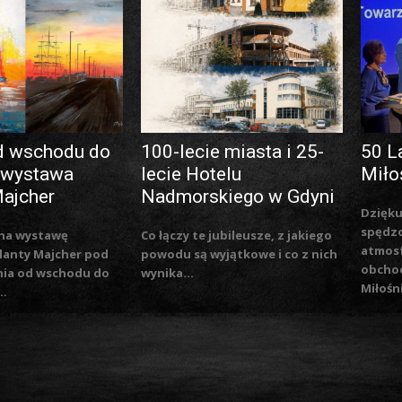
d wschodu do
100-lecie miasta i 25-
50 L
 wystawa
lecie Hotelu
Miło
Majcher
Nadmorskiego w Gdyni
Dzięku
spędzo
na wystawę
Co łączy te jubileusze, z jakiego
atmosf
lanty Majcher pod
powodu są wyjątkowe i co z nich
obchod
nia od wschodu do
wynika...
Miłośn
..