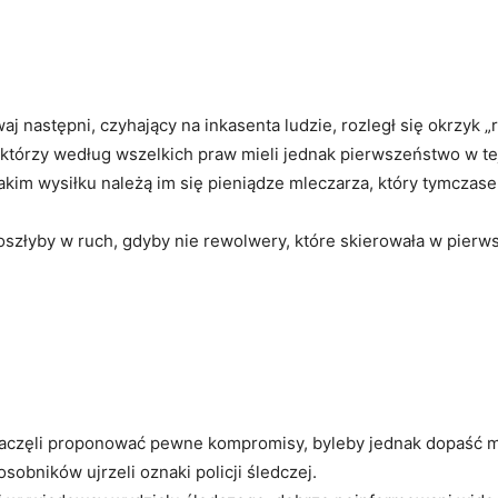
waj następni, czyhający na inkasenta ludzie, rozległ się okrzyk „
 którzy według wszelkich praw mieli jednak pierwszeństwo w te
takim wysiłku należą im się pieniądze mleczarza, który tymczas
oszłyby w ruch, gdyby nie rewolwery, które skierowała w pierw
zaczęli proponować pewne kompromisy, byleby jednak dopaść m
obników ujrzeli oznaki policji śledczej.