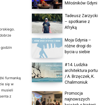
Miłośników Gdyni
Tadeusz Zarzycki
– spotkanie z
Afryką
orskiego.
 dobrze
Moja Gdynia –
różne drogi do
 godzin
bycia u siebie
#14. Ludzka
architektura portu
/ A. Brzęczek, K.
dżki furmanką
Chalimoniuk
ie się w
 musieli
Promocja
senta z
najnowszych
książek o historii