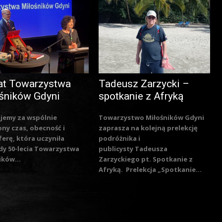
at Towarzystwa
Tadeusz Zarzycki –
śników Gdyni
spotkanie z Afryką
jemy za wspólnie
Towarzystwo Miłośników Gdyni
ny czas, obecność i
zaprasza na kolejną prelekcję
erę, która uczyniła
podróżnika i
y 50-lecia Towarzystwa
publicysty Tadeusza
ików...
Zarzyckiego pt. Spotkanie z
Afryką. Prelekcja „Spotkanie...