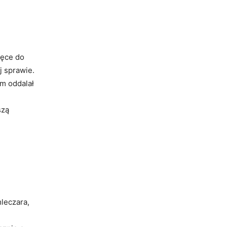
ręce do
j sprawie.
em oddalał
szą
leczara,