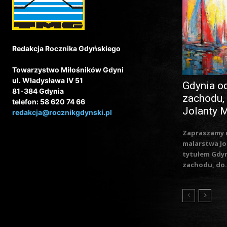
Redakcja Rocznika Gdyńskiego
Towarzystwo Miłośników Gdyni
ul. Władysława IV 51
Gdynia o
81-384 Gdynia
zachodu,
telefon: 58 620 74 66
Jolanty 
redakcja@rocznikgdynski.pl
Zapraszamy 
malarstwa Jo
tytułem Gdy
zachodu, do.