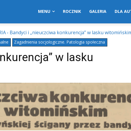
MENU
ROCZNIK
GALERIA
DLA A
RIA
Bandyci i „nieuczciwa konkurencja” w lasku witomiński
nalne
Zagadnienia socjologiczne. Patologia społeczna
onkurencja” w lasku