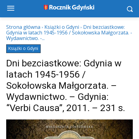
Strona główna
Książki o Gdyni
Dni bezciastkowe:
Gdynia w latach 1945-1956 / Sokołowska Małgorzata. -
Wydawnictwo. -...
Książki o Gdyni
Dni bezciastkowe: Gdynia w
latach 1945-1956 /
Sokołowska Małgorzata. –
Wydawnictwo. – Gdynia:
“Verbi Causa”, 2011. – 231 s.